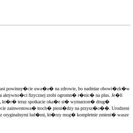
atomiast powinny�cie uwa�a� na zdrowie, bo nadmiar obowi�zk�w
ina aktywno�ci fizycznej zrobi ogromn� r�nic� na plus. Je�li
oba, kt�r� teraz spotkacie oka�e si� wymarzon� drug�
cie zainwestowa� troch� pieni�dzy na przysz�o��. Urodzeni
 oryginalnymi lud�mi, kt�rzy mog� kompletnie zmieni� wasze