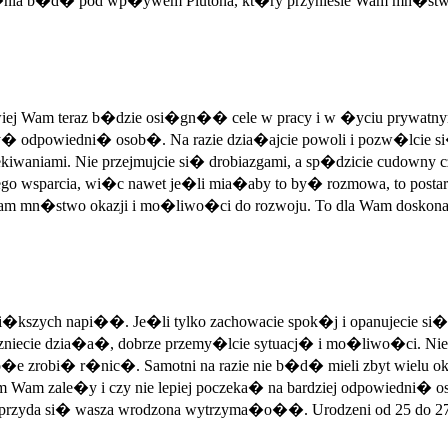
ze�nia b�d� pod wp�ywem Plutona, kt�ry przyniesie Wam mn�stwo
j Wam teraz b�dzie osi�gn�� cele w pracy i w �yciu prywatnym. 
 odpowiedni� osob�. Na razie dzia�ajcie powoli i pozw�lcie si�
aniami. Nie przejmujcie si� drobiazgami, a sp�dzicie cudowny c
go wsparcia, wi�c nawet je�li mia�aby to by� rozmowa, to posta
 mn�stwo okazji i mo�liwo�ci do rozwoju. To dla Wam doskona�
�kszych napi��. Je�li tylko zachowacie spok�j i opanujecie si�
zniecie dzia�a�, dobrze przemy�lcie sytuacj� i mo�liwo�ci. Nie 
zrobi� r�nic�. Samotni na razie nie b�d� mieli zbyt wielu okaz
czym Wam zale�y i czy nie lepiej poczeka� na bardziej odpowie
aj przyda si� wasza wrodzona wytrzyma�o��. Urodzeni od 25 do