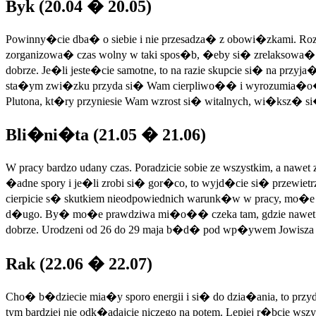
Byk (20.04 � 20.05)
Powinny�cie dba� o siebie i nie przesadza� z obowi�zkami. Rozd
zorganizowa� czas wolny w taki spos�b, �eby si� zrelaksowa�. 
dobrze. Je�li jeste�cie samotne, to na razie skupcie si� na przyj
sta�ym zwi�zku przyda si� Wam cierpliwo�� i wyrozumia�o��
Plutona, kt�ry przyniesie Wam wzrost si� witalnych, wi�ksz� s
Bli�ni�ta (21.05 � 21.06)
W pracy bardzo udany czas. Poradzicie sobie ze wszystkim, a na
�adne spory i je�li zrobi si� gor�co, to wyjd�cie si� przewi
cierpicie s� skutkiem nieodpowiednich warunk�w w pracy, mo�e wy
d�ugo. By� mo�e prawdziwa mi�o�� czeka tam, gdzie nawet s
dobrze. Urodzeni od 26 do 29 maja b�d� pod wp�ywem Jowisza i
Rak (22.06 � 22.07)
Cho� b�dziecie mia�y sporo energii i si� do dzia�ania, to pr
tym bardziej nie odk�adajcie niczego na potem. Lepiej r�bcie w