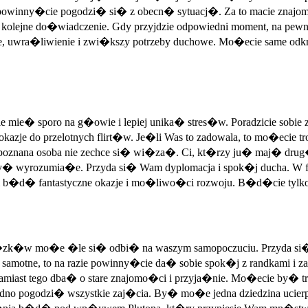
razie powinny�cie pogodzi� si� z obecn� sytuacj�. Za to macie zn
ako kolejne do�wiadczenie. Gdy przyjdzie odpowiedni moment, na pew
 uwra�liwienie i zwi�kszy potrzeby duchowe. Mo�ecie same odk
ie mie� sporo na g�owie i lepiej unika� stres�w. Poradzicie sob
 okazje do przelotnych flirt�w. Je�li Was to zadowala, to mo�ecie
 poznana osoba nie zechce si� wi�za�. Ci, kt�rzy ju� maj� 
 wyrozumia�e. Przyda si� Wam dyplomacja i spok�j ducha. W fina
�d� fantastyczne okazje i mo�liwo�ci rozwoju. B�d�cie tylko c
�zk�w mo�e �le si� odbi� na waszym samopoczuciu. Przyda si� 
e samotne, to na razie powinny�cie da� sobie spok�j z randkami 
amiast tego dba� o stare znajomo�ci i przyja�nie. Mo�ecie by� t
o pogodzi� wszystkie zaj�cia. By� mo�e jedna dziedzina ucierp