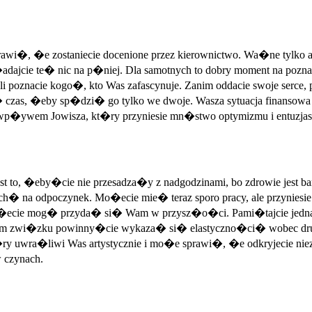
wi�, �e zostaniecie docenione przez kierownictwo. Wa�ne tylko ab
dk�adajcie te� nic na p�niej. Dla samotnych to dobry moment na p
 poznacie kogo�, kto Was zafascynuje. Zanim oddacie swoje serce, po
czas, �eby sp�dzi� go tylko we dwoje. Wasza sytuacja finanso
d wp�ywem Jowisza, kt�ry przyniesie mn�stwo optymizmu i entuzjas
est to, �eby�cie nie przesadza�y z nadgodzinami, bo zdrowie jest ba
roch� na odpoczynek. Mo�ecie mie� teraz sporo pracy, ale przyni
��ecie mog� przyda� si� Wam w przysz�o�ci. Pami�tajcie jedna
�ym zwi�zku powinny�cie wykaza� si� elastyczno�ci� wobec drugie
wra�liwi Was artystycznie i mo�e sprawi�, �e odkryjecie nieznan
 czynach.