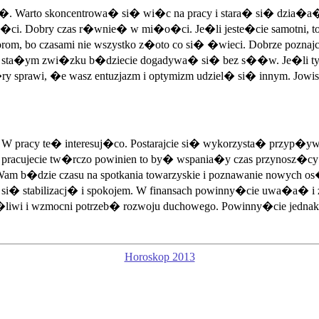
Warto skoncentrowa� si� wi�c na pracy i stara� si� dzia�a� w 
i. Dobry czas r�wnie� w mi�o�ci. Je�li jeste�cie samotni, to m
orom, bo czasami nie wszystko z�oto co si� �wieci. Dobrze poznaj
 sta�ym zwi�zku b�dziecie dogadywa� si� bez s��w. Je�li tylko zn
y sprawi, �e wasz entuzjazm i optymizm udziel� si� innym. Jow
pracy te� interesuj�co. Postarajcie si� wykorzysta� przyp�yw e
racujecie tw�rczo powinien to by� wspania�y czas przynosz�cy natc
am b�dzie czasu na spotkania towarzyskie i poznawanie nowych o
� si� stabilizacj� i spokojem. W finansach powinny�cie uwa�a� 
wi i wzmocni potrzeb� rozwoju duchowego. Powinny�cie jednak un
Horoskop 2013