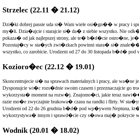
Strzelec (22.11 � 21.12)
Dzi�ki dobrej passie uda si� Wam wiele osi�gn�� w pracy i spra
my�li. Dzia�ajcie i starajcie si� da� z siebie wszystko. Nie o
pokaza� od jak najlepszej strony, ale te� b�d�cie ostro�ne, je�li
Pozostaj�cy w sta�ych zwi�zkach powinni stara� si� znale�� 
wszystko, co zarobicie. Urodzeni od 27 do 30 listopada b�d� po
Kozioro�ec (22.12 � 19.01)
Skoncentrujecie si� na sprawach materialnych i pracy, ale wa�ne j
Dysponujcie wi�c rozs�dnie swoim czasem i przeznaczajcie go t
wykorzysta� moment na rozw�j. Znajomo�ci, jakie teraz nawi
razie mo�e zwyczajnie brakowa� czasu na randki i flirty. W sta
Urodzeni od 22 do 26 grudnia b�d� pod wp�ywem Neptuna, kt�ry u
wykorzystywa� innym i sprawd�cie czy s�owa maj� pokrycie w
Wodnik (20.01 � 18.02)