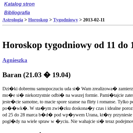
Katalog stron
Bibliografia
Astrologia
>
Horoskop
>
Tygodniowy
> 2013-02-11
Horoskop tygodniowy od 11 do 1
Agnieszka
Baran (21.03 � 19.04)
Dzi�ki dobremu samopoczuciu uda si� Wam zrealizowa� zamierze
mo�e si� niekorzystnie odbi� na waszej formie. Pami�tajcie zate
jeste�cie samotne, to macie spore szanse na flirty i romanse.
po��wk�. W sta�ym zwi�zku doskona�y czas i idealne porozu
od 25 do 28 marca b�d� pod wp�ywem Urana, kt�ry przyniesie
pogl�dy na wiele spraw w �yciu. Nie wahajcie si� teraz podejm