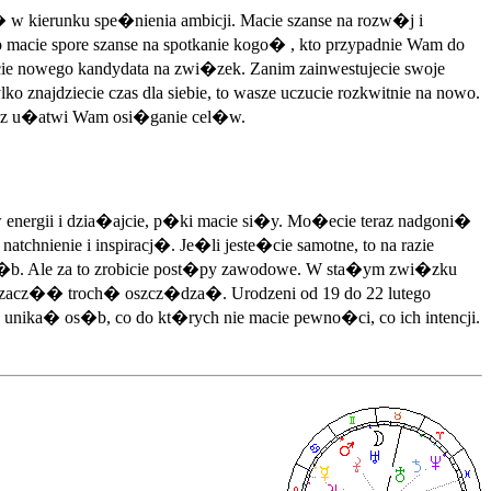
kierunku spe�nienia ambicji. Macie szanse na rozw�j i
acie spore szanse na spotkanie kogo� , kto przypadnie Wam do
cie nowego kandydata na zwi�zek. Zanim zainwestujecie swoje
ajdziecie czas dla siebie, to wasze uczucie rozkwitnie na nowo.
isz u�atwi Wam osi�ganie cel�w.
nergii i dzia�ajcie, p�ki macie si�y. Mo�ecie teraz nadgoni�
hnienie i inspiracj�. Je�li jeste�cie samotne, to na razie
s�b. Ale za to zrobicie post�py zawodowe. W sta�ym zwi�zku
i zacz�� troch� oszcz�dza�. Urodzeni od 19 do 22 lutego
ika� os�b, co do kt�rych nie macie pewno�ci, co ich intencji.