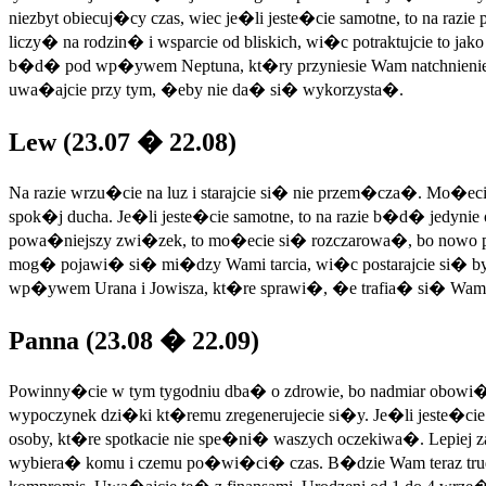
niezbyt obiecuj�cy czas, wiec je�li jeste�cie samotne, to na 
liczy� na rodzin� i wsparcie od bliskich, wi�c potraktujcie to j
b�d� pod wp�ywem Neptuna, kt�ry przyniesie Wam natchnienie,
uwa�ajcie przy tym, �eby nie da� si� wykorzysta�.
Lew (23.07 � 22.08)
Na razie wrzu�cie na luz i starajcie si� nie przem�cza�. Mo�ec
spok�j ducha. Je�li jeste�cie samotne, to na razie b�d� jedynie
powa�niejszy zwi�zek, to mo�ecie si� rozczarowa�, bo nowo
mog� pojawi� si� mi�dzy Wami tarcia, wi�c postarajcie si� by�
wp�ywem Urana i Jowisza, kt�re sprawi�, �e trafia� si� Wam b
Panna (23.08 � 22.09)
Powinny�cie w tym tygodniu dba� o zdrowie, bo nadmiar obowi
wypoczynek dzi�ki kt�remu zregenerujecie si�y. Je�li jeste�ci
osoby, kt�re spotkacie nie spe�ni� waszych oczekiwa�. Lepiej z
wybiera� komu i czemu po�wi�ci� czas. B�dzie Wam teraz trudn