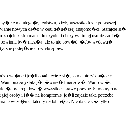
y�cie nie ulega�y lenistwu, kiedy wszystko idzie po waszej
oznawanie nowych os�b w celu d�u�szej znajomo�ci. Starajcie si�
znajcie z kim macie do czynienia i czy warto tej osobie zaufa�.
wa powinna by� niez�a, ale to nie pow�d, �eby wydawa�
tyczne podej�cie do wielu spraw.
rdzo wa�ne i je�li opadniecie z si�, to nic nie zdzia�acie.
esie Wam ona satysfakcj� r�wnie� finansow�. Warto wi�c
k, �eby uregulowa� wszystkie sprawy prawne. Samotnym na
j osoby i i�� na kompromis, je�li zajdzie taka potrzeba.
e wcze�niej talenty i zdolno�ci. Nie dajcie si� tylko