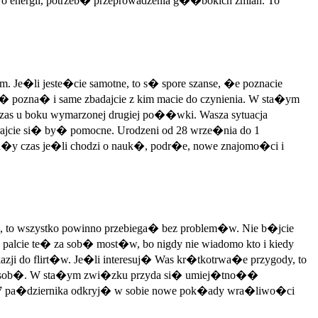
 energii, potrzeb� przeprowadzenia g��bokich zmian. To
Je�li jeste�cie samotne, to s� spore szanse, �e poznacie
 pozna� i same zbadajcie z kim macie do czynienia. W sta�ym
zas u boku wymarzonej drugiej po��wki. Wasza sytuacja
rajcie si� by� pomocne. Urodzeni od 28 wrze�nia do 1
y czas je�li chodzi o nauk�, podr�e, nowe znajomo�ci i
, to wszystko powinno przebiega� bez problem�w. Nie b�jcie
palcie te� za sob� most�w, bo nigdy nie wiadomo kto i kiedy
ji do flirt�w. Je�li interesuj� Was kr�tkotrwa�e przygody, to
dni� osob�. W sta�ym zwi�zku przyda si� umiej�tno��
 27 pa�dziernika odkryj� w sobie nowe pok�ady wra�liwo�ci