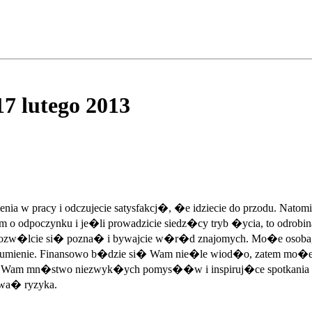
7 lutego 2013
nia w pracy i odczujecie satysfakcj�, �e idziecie do przodu. N
m o odpoczynku i je�li prowadzicie siedz�cy tryb �ycia, to odrob
 Tylko pozw�lcie si� pozna� i bywajcie w�r�d znajomych. Mo�e os
mienie. Finansowo b�dzie si� Wam nie�le wiod�o, zatem mo�e
 Wam mn�stwo niezwyk�ych pomys��w i inspiruj�ce spotkania z
owa� ryzyka.