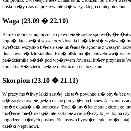
kompromis. Uwa�ajcie te� z finansami. Urodzeni od 1 do 4 wr
doskona�y czas na pozbywanie si� wszystkiego co niepotrzebne.
Waga (23.09 � 22.10)
Bardzo dobre samopoczucie i pewno�� siebie sprawi�, �e �atwie
kogo�, kto spe�ni wasze oczekiwania i b�dzie si� wydawa� by�
zwi�zku wszystko b�dzie si� uk�ada� zgodnie z waszymi oczekiw
finansowa b�dzie stabilna. Kto� bliski mo�e potrzebowa� wasze
pa�dziernika b�d� pod wp�ywem Jowisza, kt�ry przyniesie Wam
kontakty. B�dziecie pe�ne optymizmu i entuzjazmu.
Skorpion (23.10 � 21.11)
W pracy mo�liwy lekki zast�j, ale te� powinno si� oby� bez wi
si� zaryzykowa�, je�li macie pomys�y na biznes. Ale zanim zac
mo�e okaza� si� pomocny. Troch� my�lenie strategicznego mo�e 
mo�ecie mie� okazj�, ale zastan�wcie si� czy to jest to, na 
pogodzenia r�nych postaw. Finansowo bywa�o lepiej, wi�c tut
dzi�ki Neptunowi.