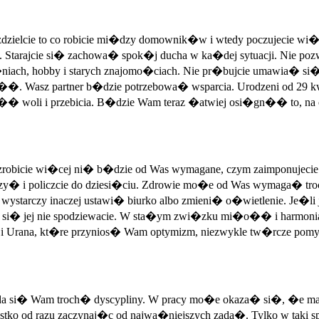
zielcie to co robicie mi�dzy domownik�w i wtedy poczujecie wi�ce
Starajcie si� zachowa� spok�j ducha w ka�dej sytuacji. Nie pozw
a�niach, hobby i starych znajomo�ciach. Nie pr�bujcie umawia� si� z
. Wasz partner b�dzie potrzebowa� wsparcia. Urodzeni od 29 
i�� woli i przebicia. B�dzie Wam teraz �atwiej osi�gn�� to, na c
wet zrobicie wi�cej ni� b�dzie od Was wymagane, czym zaimponuje
etrzy� i policzcie do dziesi�ciu. Zdrowie mo�e od Was wymaga� t
starczy inaczej ustawi� biurko albo zmieni� o�wietlenie. Je�li je
i� jej nie spodziewacie. W sta�ym zwi�zku mi�o�� i harmonia
 Urana, kt�re przynios� Wam optymizm, niezwykle tw�rcze pomys�
zyda si� Wam troch� dyscypliny. W pracy mo�e okaza� si�, �e m
szystko od razu zaczynaj�c od najwa�niejszych zada�. Tylko w taki