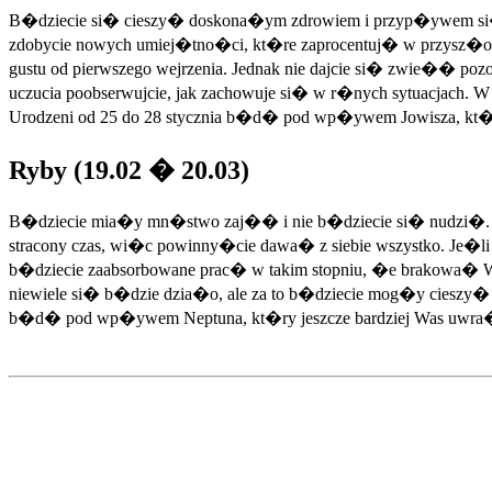
B�dziecie si� cieszy� doskona�ym zdrowiem i przyp�ywem si�. 
zdobycie nowych umiej�tno�ci, kt�re zaprocentuj� w przysz�o�c
gustu od pierwszego wejrzenia. Jednak nie dajcie si� zwie�� poz
uczucia poobserwujcie, jak zachowuje si� w r�nych sytuacjach. W
Urodzeni od 25 do 28 stycznia b�d� pod wp�ywem Jowisza, kt�r
Ryby (19.02 � 20.03)
B�dziecie mia�y mn�stwo zaj�� i nie b�dziecie si� nudzi�. W 
stracony czas, wi�c powinny�cie dawa� z siebie wszystko. Je�li p
b�dziecie zaabsorbowane prac� w takim stopniu, �e brakowa� W
niewiele si� b�dzie dzia�o, ale za to b�dziecie mog�y cieszy
b�d� pod wp�ywem Neptuna, kt�ry jeszcze bardziej Was uwra�li