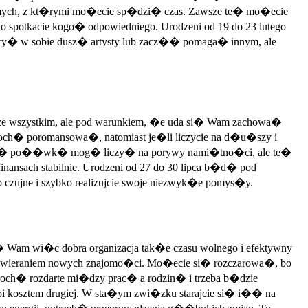
ajomych, z kt�rymi mo�ecie sp�dzi� czas. Zawsze te� mo�ecie
no spotkacie kogo� odpowiedniego. Urodzeni od 19 do 23 lutego
ry� w sobie dusz� artysty lub zacz�� pomaga� innym, ale
ie ze wszystkim, ale pod warunkiem, �e uda si� Wam zachowa�
 troch� poromansowa�, natomiast je�li liczycie na d�u�szy i
drug� po��wk� mog� liczy� na porywy nami�tno�ci, ale te�
nsach stabilnie. Urodzeni od 27 do 30 lipca b�d� pod
zujne i szybko realizujcie swoje niezwyk�e pomys�y.
Wam wi�c dobra organizacja tak�e czasu wolnego i efektywny
i zawieraniem nowych znajomo�ci. Mo�ecie si� rozczarowa�, bo
roch� rozdarte mi�dzy prac� a rodzin� i trzeba b�dzie
i kosztem drugiej. W sta�ym zwi�zku starajcie si� i�� na