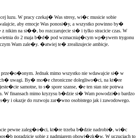
j luzu. W pracy czekaj� Was stresy, wi�c musicie sobie
alajcie, aby emocje Was ponosi�y, a wszystko powinno by�
 nikim na si��, bo rozczarujecie si� i tylko stracicie czas. W
kwietnia do 2 maja b�d� pod wzmacniaj�cym wp�ywem trygonu
zym Wam zale�y. �atwiej te� zrealizujecie ambicje.
cie prze�o�onym. Jednak mimo wszystko nie wdawajcie si� w
roch� uwagi. By� mo�e chroniczne dolegliwo�ci, na kt�re
ste�cie samotne, to s� spore szanse, �e ten stan nie potrwa
. W finansach mimo kryzysu b�dzie si� Wam powodzi�o bardzo
y i okazje do rozwoju zar�wno osobistego jak i zawodowego.
acie pewne zaleg�o�ci, kt�re trzeba b�dzie nadrobi�, wi�c
 spos�b poradzicie sobie z nadmiarem obowi�zk�w. W uczuciach to