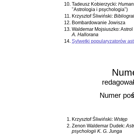
10.
Tadeusz Kobierzycki:
Humani
"Astrologia i psychologia")
11.
Krzysztof Śliwiński:
Bibliograf
12.
Bombardowanie Jowisza
13.
Waldemar Mojsiuszko: Astrol
A. Hallorana
14.
Sylwetki popularyzatorów astr
Nume
redagował 
Numer po
1.
Krzysztof Śliwiński:
Wstęp
2.
Zenon Waldemar Dudek:
Ast
psychologii K. G. Junga