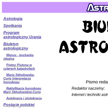
Astrologia
Spotkania
Program
astrologiczny Urania
Biuletyn
astrologiczny
Wenus - kochanka
idealna
Piętno Plutona w
czterech katastrofach
Maria Skłodowska-
Curie Interpretacja
Pismo redag
horoskopu
Redaktor naczelny:
Rektyfikacja horoskopu
Marii Skłodowskiej-Curie
Internet i techniki ast
Autokracja i plutokracja
Postacie polskiej