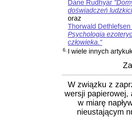
Dane Rudhyar
"Domy
doświadczeń ludzkic
oraz
Thorwald Dethlefsen 
Psychologia ezotery
człowieka."
6.
I wiele innych artyku
Za
W związku z zapr
wersji papierowej,
w miarę napływ
nieustającym n