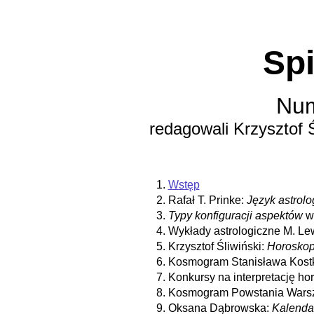
Spi
Num
redagowali Krzysztof 
1.
Wstęp
2.
Rafał T. Prinke:
Język astrolog
3.
Typy konfiguracji aspektów
w 
4.
Wykłady astrologiczne M. Le
5.
Krzysztof Śliwiński:
Horoskop
6.
Kosmogram Stanisława Kostk
7.
Konkursy na interpretację ho
8.
Kosmogram Powstania Wars
9.
Oksana Dąbrowska:
Kalenda