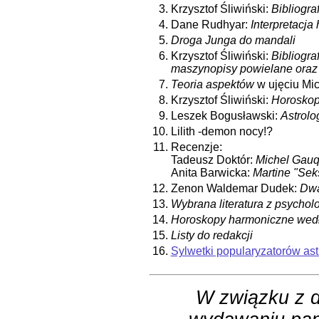
3.
Krzysztof Śliwiński:
Bibliograf
4.
Dane Rudhyar:
Interpretacja
5.
Droga Junga do mandali
6.
Krzysztof Śliwiński:
Bibliograf
maszynopisy powielane oraz 
7.
Teoria aspektów
w ujęciu Mi
8.
Krzysztof Śliwiński:
Horoskop
9.
Leszek Bogusławski:
Astrolo
10.
Lilith -demon nocy!?
11.
Recenzje:
Tadeusz Doktór:
Michel Gauq
Anita Barwicka:
Martine "Seks
12.
Zenon Waldemar Dudek:
Dwa
13.
Wybrana literatura z psycholo
14.
Horoskopy harmoniczne wed
15.
Listy do redakcji
16.
Sylwetki popularyzatorów astr
W związku z 