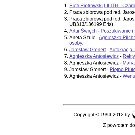
1.
Piotr Piotrowski
LILITH - Czar
2.
Praca zbiorowa pod red. Jaros
3.
Praca zbiorowa pod red. Jaros
UB313/136199 Eris)
4.
Artur Święch
-
Poszukiwanie i 
5.
Aneta Szulc -
Agnieszka Pilcho
osoby.
6.
Jarosław Gronert
-
Autokracja 
7.
Agnieszka Antosiewicz
-
Rekty
8.
Agnieszka Antosiewicz -
Maria
9.
Jarosław Gronert -
Piętno Plut
9.
Agnieszka Antosiewicz -
Wenus
Copyright © 1994-2012 by
Z powrotem do