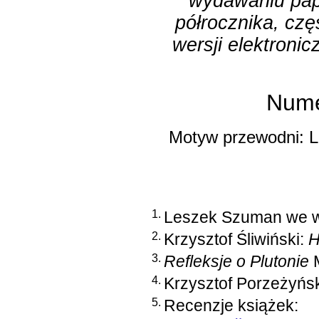
wydawaniu pap
półrocznika, czę
wersji elektroni
Nume
Motyw przewodni: L
1.
Leszek Szuman we w
2.
Krzysztof Śliwiński:
H
3.
Refleksje o Plutonie
M
4.
Krzysztof Porzeżyńs
5.
Recenzje książek: