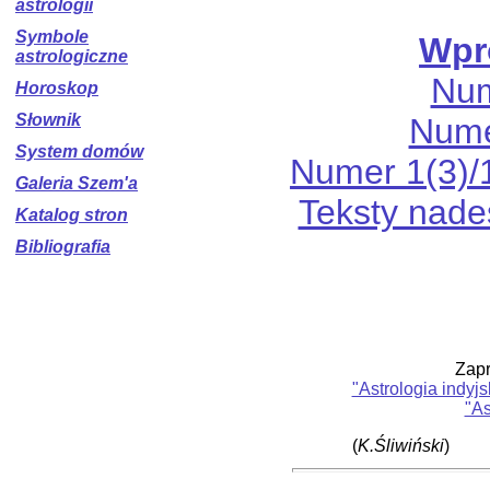
astrologii
Symbole
Wpr
astrologiczne
Num
Horoskop
Słownik
Nume
System domów
Numer 1(3)/
Galeria Szem'a
Teksty nade
Katalog stron
Bibliografia
Zap
"Astrologia indyj
"As
(
K.Śliwiński
)