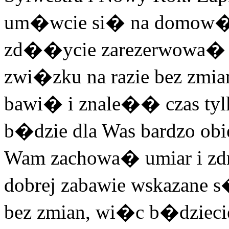
um�wcie si� na domow� 
zd��ycie zarezerwowa� m
zwi�zku na razie bez zmi
bawi� i znale�� czas tyl
b�dzie dla Was bardzo obi
Wam zachowa� umiar i zd
dobrej zabawie wskazane s�
bez zmian, wi�c b�dziec