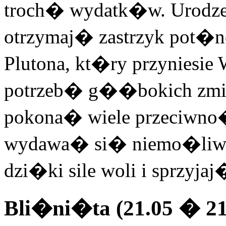
troch� wydatk�w. Urodzen
otrzymaj� zastrzyk pot�n
Plutona, kt�ry przyniesi
potrzeb� g��bokich zmian
pokona� wiele przeciwno
wydawa� si� niemo�liwe d
dzi�ki sile woli i sprzyj
Bli�ni�ta (21.05 � 21