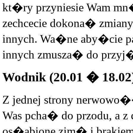
kt�ry przyniesie Wam mn�
zechcecie dokona� zmiany 
innych. Wa�ne aby�cie 
innych zmusza� do przyj�
Wodnik (20.01 � 18.02
Z jednej strony nerwo
Was pcha� do przodu, a z
os�abione zim� i brakie