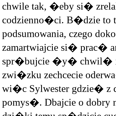
chwile tak, �eby si� zre
codzienno�ci. B�dzie to 
podsumowania, czego doko
zamartwiajcie si� prac� 
spr�bujcie �y� chwil� i
zwi�zku zechcecie oderwa
wi�c Sylwester gdzie� z d
pomys�. Dbajcie o dobry n
dzi�ki temu sp�dzicie cud