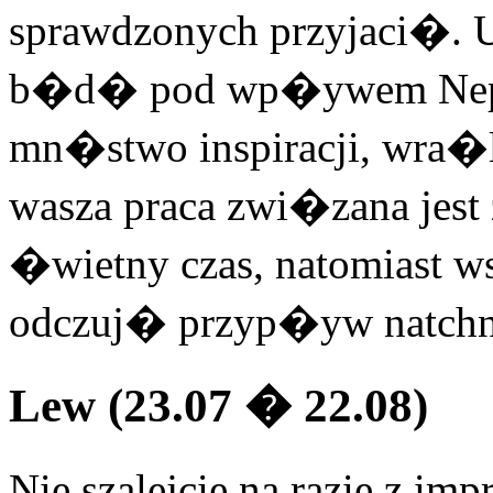
sprawdzonych przyjaci�. U
b�d� pod wp�ywem Neptu
mn�stwo inspiracji, wra�l
wasza praca zwi�zana jes
�wietny czas, natomiast w
odczuj� przyp�yw natchn
Lew (23.07 � 22.08)
Nie szalejcie na razie z i