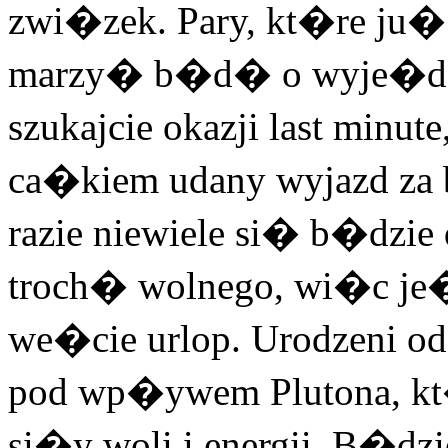
zwi�zek. Pary, kt�re ju�
marzy� b�d� o wyje�dz
szukajcie okazji last min
ca�kiem udany wyjazd za 
razie niewiele si� b�dzi
troch� wolnego, wi�c je
we�cie urlop. Urodzeni od
pod wp�ywem Plutona, k
si�y woli i energii. B�d