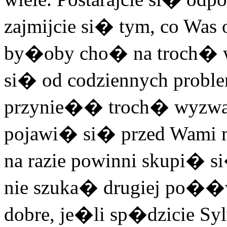
zajmijcie si� tym, co Was 
by�oby cho� na troch� 
si� od codziennych pro
przynie�� troch� wyzwa�
pojawi� si� przed Wami 
na razie powinni skupi� 
nie szuka� drugiej po��
dobre, je�li sp�dzicie Sy