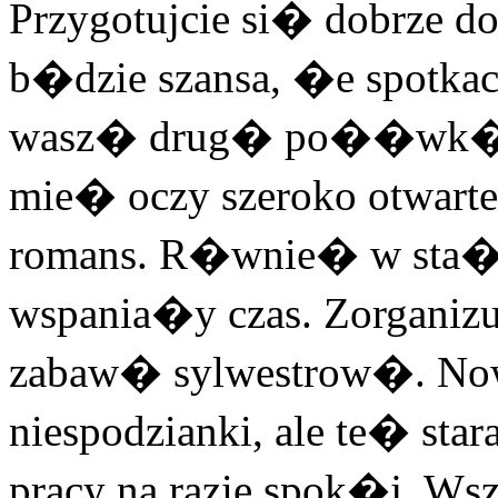
Przygotujcie si� dobrze do
b�dzie szansa, �e spotka
wasz� drug� po��wk�. D
mie� oczy szeroko otwart
romans. R�wnie� w sta�
wspania�y czas. Zorganizu
zabaw� sylwestrow�. No
niespodzianki, ale te� sta
pracy na razie spok�j. Ws