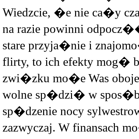
Wiedzcie, �e nie ca�y cz
na razie powinni odpocz
stare przyja�nie i znajom
flirty, to ich efekty mog
zwi�zku mo�e Was oboje 
wolne sp�dzi� w spos�b 
sp�dzenie nocy sylwestro
zazwyczaj. W finansach m