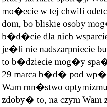
mo�ecie w tej chwili ode
dom, bo bliskie osoby m
b�d�cie dla nich wsparcie
je�li nie nadszarpniecie
to b�dziecie mog�y spa� 
29 marca b�d� pod wp�yw
Wam mn�stwo optymizmu 
zdoby� to, na czym Wam za