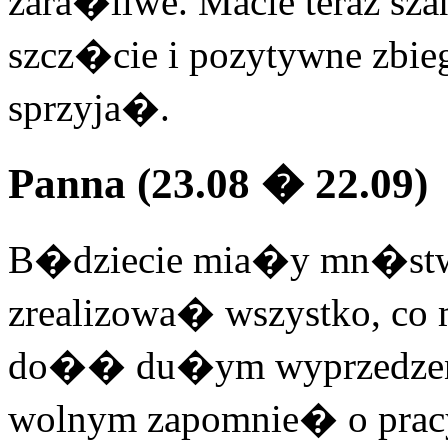
zara�liwe. Macie teraz sz
szcz�cie i pozytywne zb
sprzyja�.
Panna (23.08 � 22.09)
B�dziecie mia�y mn�stwo
zrealizowa� wszystko, co
do�� du�ym wyprzedzeni
wolnym zapomnie� o pracy