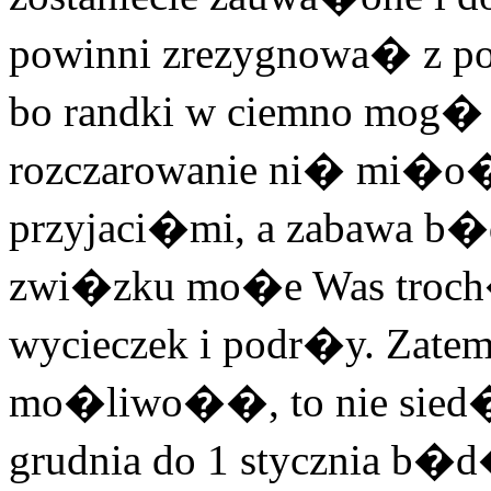
powinni zrezygnowa� z p
bo randki w ciemno mog�
rozczarowanie ni� mi�o�
przyjaci�mi, a zabawa b�
zwi�zku mo�e Was troc
wycieczek i podr�y. Zatem
mo�liwo��, to nie sied�
grudnia do 1 stycznia b