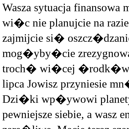
Wasza sytuacja finansow
wi�c nie planujcie na ra
zajmijcie si� oszcz�dzan
mog�yby�cie zrezygnowa
troch� wi�cej �rodk�w. 
lipca Jowisz przyniesie 
Dzi�ki wp�ywowi planety 
pewniejsze siebie, a wasz