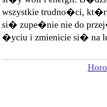
wszystkie trudno�ci, k
si� zupe�nie nie do przej
�yciu i zmienicie si� na l
Horo