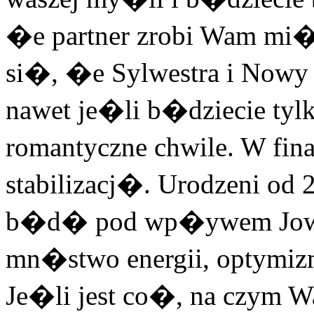
�e partner zrobi Wam mi
si�, �e Sylwestra i Nowy
nawet je�li b�dziecie tyl
romantyczne chwile. W fina
stabilizacj�. Urodzeni od
b�d� pod wp�ywem Jowis
mn�stwo energii, optymiz
Je�li jest co�, na czym 