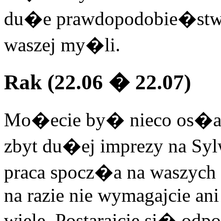
du�e prawdopodobie�st
waszej my�li.
Rak (22.06 � 22.07)
Mo�ecie by� nieco os�ab
zbyt du�ej imprezy na Syl
praca spocz�a na waszyc
na razie nie wymagajcie ani 
wiele. Postarajcie si� od