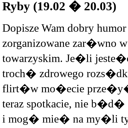
Ryby (19.02 � 20.03)
Dopisze Wam dobry humor 
zorganizowane zar�wno w 
towarzyskim. Je�li jeste�
troch� zdrowego rozs�dku
flirt�w mo�ecie prze�y� 
teraz spotkacie, nie b�
i mog� mie� na my�li t