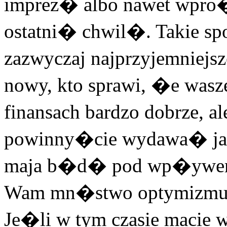
imprez� albo nawet wpro�
ostatni� chwil�. Takie sp
zazwyczaj najprzyjemniej
nowy, kto sprawi, �e wasze
finansach bardzo dobrze, al
powinny�cie wydawa� jak 
maja b�d� pod wp�ywem J
Wam mn�stwo optymizmu 
Je�li w tym czasie macie w