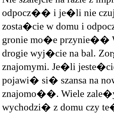
odpocz�� i je�li nie czuj
zosta�cie w domu i odpocz
gronie mo�e przynie��
drogie wyj�cie na bal. Zo
znajomymi. Je�li jeste�ci
pojawi� si� szansa na n
znajomo��. Wiele zale�y 
wychodzi� z domu czy te�