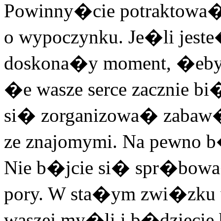
Powinny�cie potraktowa�
o wypoczynku. Je�li jeste
doskona�y moment, �eby 
�e wasze serce zacznie bi�
si� zorganizowa� zabaw
ze znajomymi. Na pewno b
Nie b�jcie si� spr�bowa
pory. W sta�ym zwi�zku
waszej my�li i b�dziecie