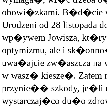
obowi�zkami. B�d�cie wi
Urodzeni od 28 listopada 
wp�ywem Jowisza, kt�ry
optymizmu, ale i sk�onno�
uwa�ajcie zw�aszcza na 
w wasz� kiesze�. Zatem
przynie�� szkody, je�li 
wystarczaj�co du�o zdro