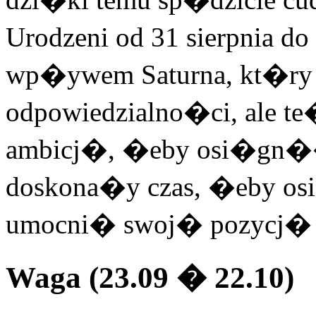
Urodzeni od 31 sierpnia 
wp�ywem Saturna, kt�ry 
odpowiedzialno�ci, ale t
ambicj�, �eby osi�gn�� 
doskona�y czas, �eby os
umocni� swoj� pozycj�
Waga (23.09 � 22.10)