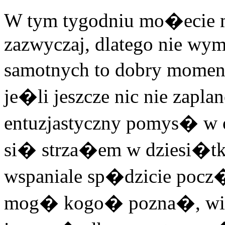
W tym tygodniu mo�ecie m
zazwyczaj, dlatego nie wyma
samotnych to dobry momen
je�li jeszcze nic nie zapl
entuzjastyczny pomys� w 
si� strza�em w dziesi�tk
wspaniale sp�dzicie pocz
mog� kogo� pozna�, wi�c