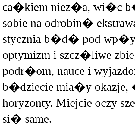
ca�kiem niez�a, wi�c b
sobie na odrobin� ekstrawa
stycznia b�d� pod wp�yw
optymizm i szcz�liwe zbie
podr�om, nauce i wyjazd
b�dziecie mia�y okazje,
horyzonty. Miejcie oczy sz
si� same.