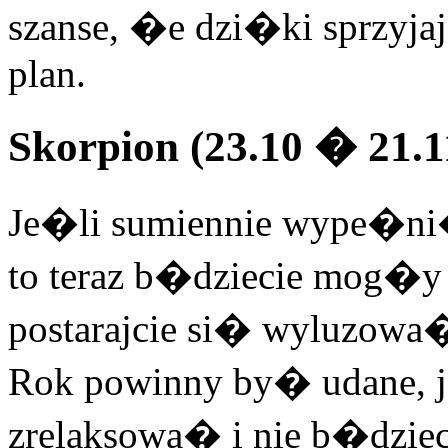
szanse, �e dzi�ki sprzyjaj
plan.
Skorpion (23.10 � 21.1
Je�li sumiennie wype�ni
to teraz b�dziecie mog�
postarajcie si� wyluzowa
Rok powinny by� udane, j
zrelaksowa� i nie b�dzi