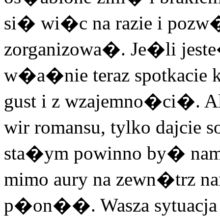
si� wi�c na razie i pozw
zorganizowa�. Je�li jeste�
w�a�nie teraz spotkacie 
gust i z wzajemno�ci�. Ale
wir romansu, tylko dajcie 
sta�ym powinno by� nami
mimo aury na zewn�trz 
p�on��. Wasza sytuacja 