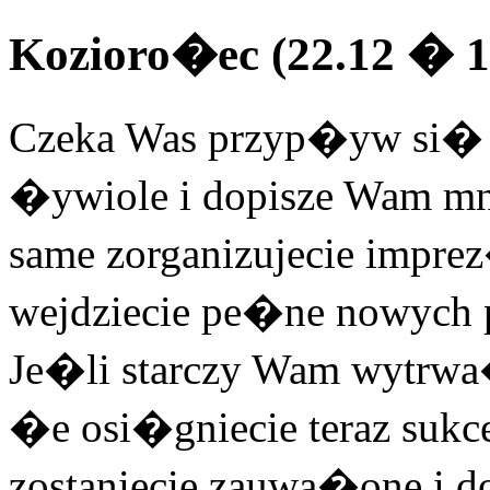
Kozioro�ec (22.12 � 1
Czeka Was przyp�yw si� 
�ywiole i dopisze Wam m
same zorganizujecie imp
wejdziecie pe�ne nowych
Je�li starczy Wam wytrw
�e osi�gniecie teraz sukce
zostaniecie zauwa�one i do