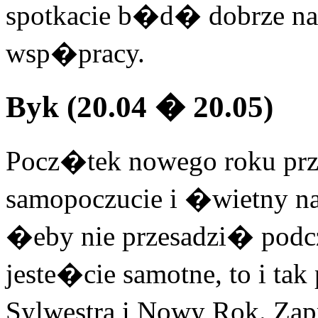
spotkacie b�d� dobrze nas
wsp�pracy.
Byk (20.04 � 20.05)
Pocz�tek nowego roku prz
samopoczucie i �wietny na
�eby nie przesadzi� podcz
jeste�cie samotne, to i
Sylwestra i Nowy Rok. Za