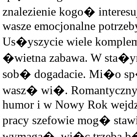
znalezienie kogo� interesu
wasze emocjonalne potrzeby,
Us�yszycie wiele komple
�wietna zabawa. W sta�y
sob� dogadacie. Mi�o sp
wasz� wi�. Romantyczny
humor i w Nowy Rok wejdz
pracy szefowie mog� sta
wymaga�, wi�c trzeba b