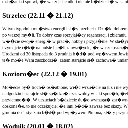
dzia�ania i sprawi, �e waszej sile nikt i nic nie b�dzie si� w sta
Strzelec (22.11 � 21.12)
W tym tygodniu mn�stwo energii i si�y przebicia. Dzi�ki dobrem
po waszej my�li. To dobry czas sprzyjaj�cy regeneracji i zbierani
w��cie swoj� energi� w prac�, hobby i przyja�nie. W sta�ym
trzymajcie r�k� na pulsie i je�li zauwa�ycie, �e wasze oszcz�dno
Urodzeni od 30 listopada do 3 grudnia b�d� pod wp�ywem Jowis
te� mo�e Wam zaszkodzi�, zatem starajcie si� zachowa� umiar w
Kozioro�ec (22.12 � 19.01)
Mo�ecie by� troch� os�abione, wi�c wrzu�cie na luz i nie wyma
nadgodzin i starajcie si� sp�dza� czas wolny w taki spos�b, �
przyjemno��. W uczuciach b�dziecie du�o wymaga� zar�wno od
doskona�e, to nie oczekujcie, �e inni b�d� zawsze bez skazy. 
grudnia do 1 stycznia b�d� pod wp�ywem Plutona, kt�ry przyn
Wodnik (20.01 � 18.02)