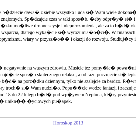
cy b�dziecie dawa� z siebie wszystko i uda si� Wam wiele dokona�
 i znajomych. Sp�dzajcie czas w taki spos�b, �eby odpr�y� si� i
zku mo�liwe drobne scysje i nieporozumienia, ale za to b�d� ok
 wsparcia, dlatego wyka�cie si� wyrozumia�o�ci�. W finansach ni
mizmu, wiary w przysz�o�� i okazji do rozwoju. Studiuj�cy i 
si� negatywnie na waszym zdrowiu. Musicie tez pomy�le� powa�
ie spos�b skutecznego relaksu, a od razu poczujecie si� lepiej. J
b�d� na porz�dku dziennym, tylko nie szalejcie za bardzo. R�wn
troch� si� Wam nudzi�o. Popu��cie wodze fantazji i zacznijcie r
zeni od 18 do 22 lutego b�d� pod wp�ywem Neptuna, kt�ry przyni
a si� unikn�� �yciowych pu�apek.
Horoskop 2013