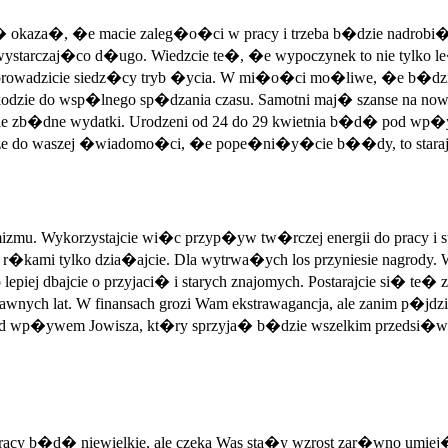
i� okaza�, �e macie zaleg�o�ci w pracy i trzeba b�dzie nadrobi� 
wystarczaj�co d�ugo. Wiedzcie te�, �e wypoczynek to nie tylko le
prowadzicie siedz�cy tryb �ycia. W mi�o�ci mo�liwe, �e b�dzi
zie do wsp�lnego sp�dzania czasu. Samotni maj� szanse na now�
jcie zb�dne wydatki. Urodzeni od 24 do 29 kwietnia b�d� pod 
ze do waszej �wiadomo�ci, �e pope�ni�y�cie b��dy, to starajci
u. Wykorzystajcie wi�c przyp�yw tw�rczej energii do pracy i star
kami tylko dzia�ajcie. Dla wytrwa�ych los przyniesie nagrody. W 
ej dbajcie o przyjaci� i starych znajomych. Postarajcie si� te�
 lat. W finansach grozi Wam ekstrawagancja, ale zanim p�jdzieci
 pod wp�ywem Jowisza, kt�ry sprzyja� b�dzie wszelkim przeds
racy b�d� niewielkie, ale czeka Was sta�y wzrost zar�wno umiej�tno