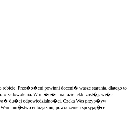
 robicie. Prze�o�eni powinni doceni� wasze starania, dlatego to
sporo zadowolenia. W mi�o�ci na razie lekki zast�j, wi�c
ekiwa� du�ej odpowiedzialno�ci. Czeka Was przyp�yw
 Wam mn�stwo entuzjazmu, powodzenie i sprzyjaj�ce