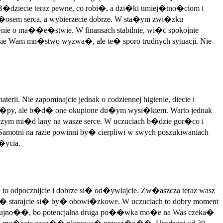
�dziecie teraz pewne, co robi�, a dzi�ki umiej�tno�ciom i
�osem serca, a wybierzecie dobrze. W sta�ym zwi�zku
ie o ma��e�stwie. W finansach stabilnie, wi�c spokojnie
esie Wam mn�stwo wyzwa�, ale te� sporo trudnych sytuacji. Nie
 Nie zapominajcie jednak o codziennej higienie, diecie i
 post�py, ale b�d� one okupione du�ym wysi�kiem. Warto jednak
iczym mi�d lany na wasze serce. W uczuciach b�dzie gor�co i
 Samotni na razie powinni by� cierpliwi w swych poszukiwaniach
�ycia.
o odpocznijcie i dobrze si� od�ywiajcie. Zw�aszcza teraz wasz
 starajcie si� by� obowi�zkowe. W uczuciach to dobry moment
i� czujno��, bo potencjalna druga po��wka mo�e na Was czeka�