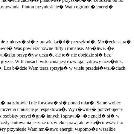
i�c mo�ecie zacz�� planowa� przysz�o��. Urodzeni od 30
onywania. Pluton przyniesie te� Wam ogromn� energi�
anie zmierzy� si� z prawie ka�d� przeszkod�. Mo�ecie stara�
adowol� Was powierzchowne flirty i romanse. Mo�liwe, �e
 zwi�zku przyp�yw uczu�, ale te� nie obejdzie si� bez
zie. W finansach wskazana jest rozwaga i zdrowy rozs�dek.
 Los b�dzie Wam teraz sprzyja� w wielu przedsi�wzi�ciach,
� na zdrowie i nie forsowa� si� ponad miar�. Same wobec
czenia i musicie je respektowa�. Wy r�wnie� potrzebujecie
rok osobisty przyci�gn� innych i sprawi�, �e znajd� si� w
dyskutowania jeszcze raz wielu spraw, ale w ko�cu wszystko
t�ry przyniesie Wam mn�stwo energii, wspomo�e wszelkie