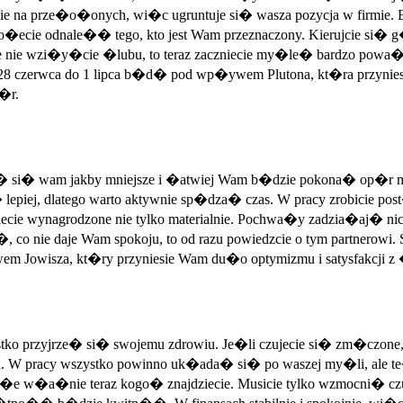
 na prze�o�onych, wi�c ugruntuje si� wasza pozycja w firmie. B
cie odnale�� tego, kto jest Wam przeznaczony. Kierujcie si� g
 nie wzi�y�cie �lubu, to teraz zaczniecie my�le� bardzo powa�n
od 28 czerwca do 1 lipca b�d� pod wp�ywem Plutona, kt�ra przyni
p�r.
� wam jakby mniejsze i �atwiej Wam b�dzie pokona� op�r materii.
si� lepiej, dlatego warto aktywnie sp�dza� czas. W pracy zrobicie
niecie wynagrodzone nie tylko materialnie. Pochwa�y zadzia�aj� n
�, co nie daje Wam spokoju, to od razu powiedzcie o tym partnerowi.
 Jowisza, kt�ry przyniesie Wam du�o optymizmu i satysfakcji z 
o przyjrze� si� swojemu zdrowiu. Je�li czujecie si� zm�czone, t
pracy wszystko powinno uk�ada� si� po waszej my�li, ale te�
nse, �e w�a�nie teraz kogo� znajdziecie. Musicie tylko wzmocn