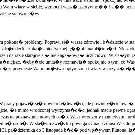
�tno�� b�dzie kwitn��. W finansach stabilnie i spokojnie, w
a Wam wiary w siebie, wzmocni wasz� asertywno�� i si�� przek
iecie sojusznik�w.
okona� problemy. Poprawi si� wasze zdrowie i b�dziecie w st
o teraz b�dziecie szuka� autentycznej g��bi i nami�tno�ci. Nie z
brze i na razie starajcie si� nie anga�owa� uczuciowo. W sta�ym
niejsze, �eby�cie umia�y rozmawia� spokojnie o tym, co Was gry
kt�ry przyniesie Wam mn�stwo optymizmu i wiary w przysz�o��.
. W pracy pojawi� si� nowe mo�liwo�ci, ale powinny�cie uwa�a
ie, �e mimo wrodzonej wytrzyma�o�ci jednak macie pewne ograni
bry czas na poznawanie nowych os�b. Wasz wrodzony magnetyzm i u
dni� osob�. W sta�ym zwi�zku powaga sytuacji zmusi Was do prze
 od 31 pa�dziernika do 3 listopada b�d� pod wp�ywem Plutona, k