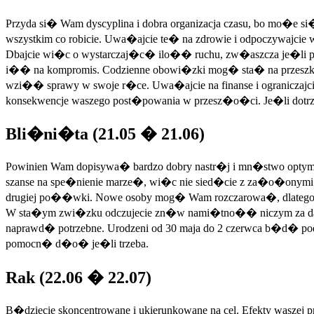
Przyda si� Wam dyscyplina i dobra organizacja czasu, bo mo�e s
wszystkim co robicie. Uwa�ajcie te� na zdrowie i odpoczywajcie 
Dbajcie wi�c o wystarczaj�c� ilo�� ruchu, zw�aszcza je�li 
i�� na kompromis. Codzienne obowi�zki mog� sta� na przeszkod
wzi�� sprawy w swoje r�ce. Uwa�ajcie na finanse i ogranicza
konsekwencje waszego post�powania w przesz�o�ci. Je�li dotr
Bli�ni�ta (21.05 � 21.06)
Powinien Wam dopisywa� bardzo dobry nastr�j i mn�stwo optymizm
szanse na spe�nienie marze�, wi�c nie sied�cie z za�o�onymi r�
drugiej po��wki. Nowe osoby mog� Wam rozczarowa�, dlatego lepi
W sta�ym zwi�zku odczujecie zn�w nami�tno�� niczym za dawnych
naprawd� potrzebne. Urodzeni od 30 maja do 2 czerwca b�d�
pomocn� d�o� je�li trzeba.
Rak (22.06 � 22.07)
B�dziecie skoncentrowane i ukierunkowane na cel. Efekty waszej p