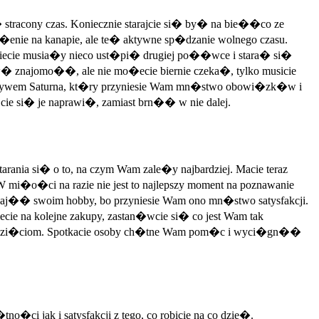
stracony czas. Koniecznie starajcie si� by� na bie��co ze
�enie na kanapie, ale te� aktywne sp�dzanie wolnego czasu.
ecie musia�y nieco ust�pi� drugiej po��wce i stara� si�
 znajomo��, ale nie mo�ecie biernie czeka�, tylko musicie
wp�ywem Saturna, kt�ry przyniesie Wam mn�stwo obowi�zk�w i
e si� je naprawi�, zamiast brn�� w nie dalej.
ania si� o to, na czym Wam zale�y najbardziej. Macie teraz
mi�o�ci na razie nie jest to najlepszy moment na poznawanie
 zaj�� swoim hobby, bo przyniesie Wam ono mn�stwo satysfakcji.
e na kolejne zakupy, zastan�wcie si� co jest Wam tak
i�wzi�ciom. Spotkacie osoby ch�tne Wam pom�c i wyci�gn��
�ci jak i satysfakcji z tego, co robicie na co dzie�.