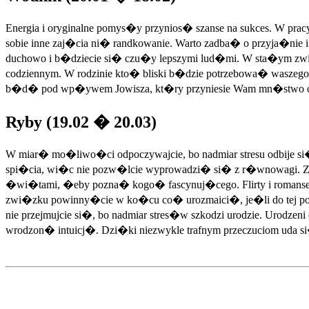
Energia i oryginalne pomys�y przynios� szanse na sukces. W pra
sobie inne zaj�cia ni� randkowanie. Warto zadba� o przyja�nie
duchowo i b�dziecie si� czu�y lepszymi lud�mi. W sta�ym zwi�
codziennym. W rodzinie kto� bliski b�dzie potrzebowa� waszego
b�d� pod wp�ywem Jowisza, kt�ry przyniesie Wam mn�stwo opty
Ryby (19.02 � 20.03)
W miar� mo�liwo�ci odpoczywajcie, bo nadmiar stresu odbije 
spi�cia, wi�c nie pozw�lcie wyprowadzi� si� z r�wnowagi. Znajd�c
�wi�tami, �eby pozna� kogo� fascynuj�cego. Flirty i romanse 
zwi�zku powinny�cie w ko�cu co� urozmaici�, je�li do tej pory 
nie przejmujcie si�, bo nadmiar stres�w szkodzi urodzie. Urod
wrodzon� intuicj�. Dzi�ki niezwykle trafnym przeczuciom ud