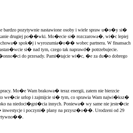
ie bardzo pozytywnie nastawione osoby i wiele spraw u�o�y si�
a szukanie drugiej po��wki. Mo�ecie si� rozczarowa�, wi�c lepiej
zachowa� spok�j i wyrozumia�o�� wobec partnera. W finansach
zastan�wcie si� nad tym, czego tak naprawd� potrzebujecie.
k�onno�ci do przesady. Pami�tajcie wi�c, �e za du�o dobrego
acy. Mo�e Wam brakowa� teraz energii, zatem nie bierzcie
to we�cie urlop i zajmijcie si� tym, co sprawia Wam najwi�ksz�
o na niedoci�gni�cia innych. Poniewa� wy same nie jeste�cie
� inwestycje i poczyni� plany na przysz�o��. Urodzeni od 29
sertywno��.