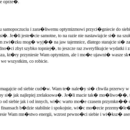
nie oprze�.
u samopoczuciu i zara�liwemu optymizmowi przyci�gniecie do sieb
u si�. Je�li jeste�cie samotne, to na razie nie nastawiajcie si� n
 zwi�zku mog� wyj�� na jaw tajemnice, dlatego starajcie si� 
�ci zbyt szybko topniej�, to jeszcze raz zweryfikujcie wydatki i 
za, kt�ry przyniesie Wam optymizm, ale i mo�e ujawni� wasze s
e wszystkim, co robicie.
gajcie od siebie cud�w. Wam te� nale�y si� chwila przerwy w pr
eby si� jak najlepiej zrelaksowa�. Je�li macie tak� mo�liwo��, 
 siebie jak i od innych, wi�c warto mo�e czasem przymkn�� ok
W finansach b�dzie stabilnie i spokojnie, wi�c mo�ecie przemy�le
iesie Wam mn�stwo energii, wzrost pewno�ci siebie i wi�ksz� a