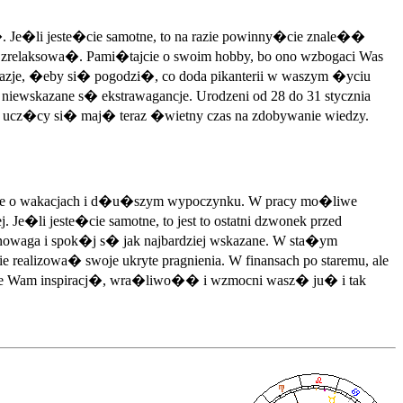
. Je�li jeste�cie samotne, to na razie powinny�cie znale��
 zrelaksowa�. Pami�tajcie o swoim hobby, bo ono wzbogaci Was
azje, �eby si� pogodzi�, co doda pikanterii w waszym �yciu
ewskazane s� ekstrawagancje. Urodzeni od 28 do 31 stycznia
ucz�cy si� maj� teraz �wietny czas na zdobywanie wiedzy.
nie o wakacjach i d�u�szym wypoczynku. W pracy mo�liwe
e�li jeste�cie samotne, to jest to ostatni dzwonek przed
owaga i spok�j s� jak najbardziej wskazane. W sta�ym
ealizowa� swoje ukryte pragnienia. W finansach po staremu, ale
esie Wam inspiracj�, wra�liwo�� i wzmocni wasz� ju� i tak