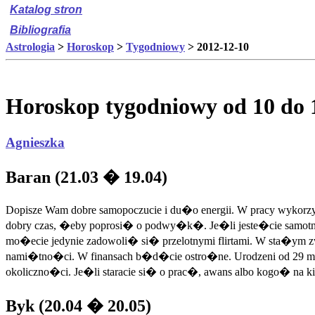
Katalog stron
Bibliografia
Astrologia
>
Horoskop
>
Tygodniowy
> 2012-12-10
Horoskop tygodniowy od 10 do 
Agnieszka
Baran (21.03 � 19.04)
Dopisze Wam dobre samopoczucie i du�o energii. W pracy wykorzyst
dobry czas, �eby poprosi� o podwy�k�. Je�li jeste�cie samotne, t
mo�ecie jedynie zadowoli� si� przelotnymi flirtami. W sta�ym
nami�tno�ci. W finansach b�d�cie ostro�ne. Urodzeni od 29 m
okoliczno�ci. Je�li staracie si� o prac�, awans albo kogo� na 
Byk (20.04 � 20.05)