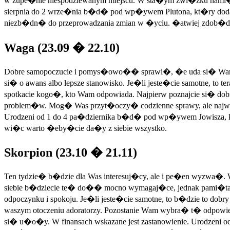
w zupe�nie niespodziewanym miejscu. W sta�ym zwi�zku nami
sierpnia do 2 wrze�nia b�d� pod wp�ywem Plutona, kt�ry dod
niezb�dn� do przeprowadzania zmian w �yciu. �atwiej zdob�dz
Waga (23.09 � 22.10)
Dobre samopoczucie i pomys�owo�� sprawi�, �e uda si� Wam p
si� o awans albo lepsze stanowisko. Je�li jeste�cie samotne, t
spotkacie kogo�, kto Wam odpowiada. Najpierw poznajcie si� do
problem�w. Mog� Was przyt�oczy� codzienne sprawy, ale najwa�
Urodzeni od 1 do 4 pa�dziernika b�d� pod wp�ywem Jowisza, 
wi�c warto �eby�cie da�y z siebie wszystko.
Skorpion (23.10 � 21.11)
Ten tydzie� b�dzie dla Was interesuj�cy, ale i pe�en wyzwa�
siebie b�dziecie te� do�� mocno wymagaj�ce, jednak pami�tajc
odpoczynku i spokoju. Je�li jeste�cie samotne, to b�dzie to do
waszym otoczeniu adoratorzy. Pozostanie Wam wybra� t� odpowie
si� u�o�y. W finansach wskazane jest zastanowienie. Urodzeni