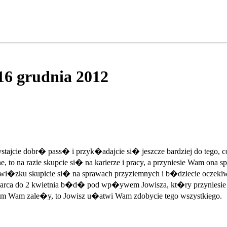
16 grudnia 2012
ajcie dobr� pass� i przyk�adajcie si� jeszcze bardziej do tego, co
o na razie skupcie si� na karierze i pracy, a przyniesie Wam ona 
 zwi�zku skupicie si� na sprawach przyziemnych i b�dziecie ocz
arca do 2 kwietnia b�d� pod wp�ywem Jowisza, kt�ry przyniesie
kim Wam zale�y, to Jowisz u�atwi Wam zdobycie tego wszystkiego.