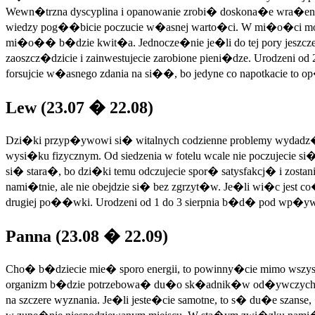
Wewn�trzna dyscyplina i opanowanie zrobi� doskona�e wra�enie
wiedzy pog��bicie poczucie w�asnej warto�ci. W mi�o�ci mo�e
mi�o�� b�dzie kwit�a. Jednocze�nie je�li do tej pory jeszcze
zaoszcz�dzicie i zainwestujecie zarobione pieni�dze. Urodzeni 
forsujcie w�asnego zdania na si��, bo jedyne co napotkacie to o
Lew (23.07 � 22.08)
Dzi�ki przyp�ywowi si� witalnych codzienne problemy wydadz� si
wysi�ku fizycznym. Od siedzenia w fotelu wcale nie poczujecie 
si� stara�, bo dzi�ki temu odczujecie spor� satysfakcj� i zosta
nami�tnie, ale nie obejdzie si� bez zgrzyt�w. Je�li wi�c jest co
drugiej po��wki. Urodzeni od 1 do 3 sierpnia b�d� pod wp�ywem
Panna (23.08 � 22.09)
Cho� b�dziecie mie� sporo energii, to powinny�cie mimo wszystk
organizm b�dzie potrzebowa� du�o sk�adnik�w od�ywczych. W 
na szczere wyznania. Je�li jeste�cie samotne, to s� du�e sza