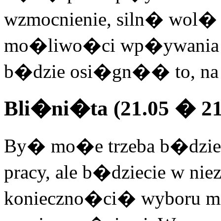
wzmocnienie, siln� wol� i
mo�liwo�ci wp�ywania na
b�dzie osi�gn�� to, na
Bli�ni�ta (21.05 � 21
By� mo�e trzeba b�dzie
pracy, ale b�dziecie w nie
konieczno�ci� wyboru m