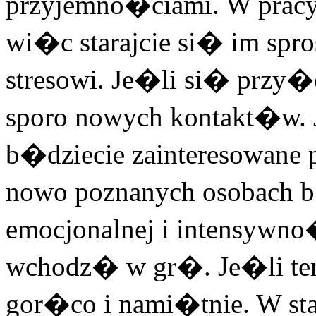
przyjemno�ciami. W pracy
wi�c starajcie si� im spro
stresowi. Je�li si� przy�
sporo nowych kontakt�w. J
b�dziecie zainteresowan
nowo poznanych osobach
emocjonalnej i intensywno�
wchodz� w gr�. Je�li ter
gor�co i nami�tnie. W st