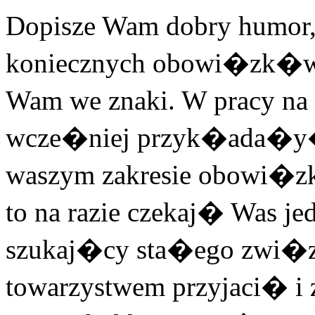
Dopisze Wam dobry humor,
koniecznych obowi�zk�w
Wam we znaki. W pracy na r
wcze�niej przyk�ada�y�c
waszym zakresie obowi�zk
to na razie czekaj� Was jed
szukaj�cy sta�ego zwi�z
towarzystwem przyjaci� i