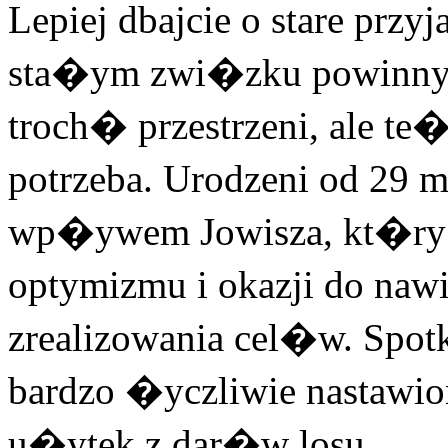
Lepiej dbajcie o stare przy
sta�ym zwi�zku powinny�c
troch� przestrzeni, ale te�
potrzeba. Urodzeni od 29 
wp�ywem Jowisza, kt�ry
optymizmu i okazji do na
zrealizowania cel�w. Spotk
bardzo �yczliwie nastawi
u�ytek z dar�w losu.