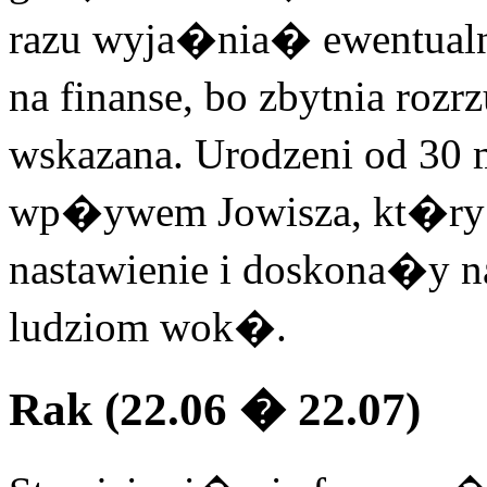
razu wyja�nia� ewentual
na finanse, bo zbytnia rozr
wskazana. Urodzeni od 30
wp�ywem Jowisza, kt�ry 
nastawienie i doskona�y n
ludziom wok�.
Rak (22.06 � 22.07)