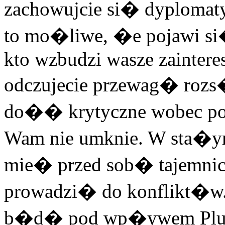
zachowujcie si� dyplomaty
to mo�liwe, �e pojawi si
kto wzbudzi wasze zainter
odczujecie przewag� rozs
do�� krytyczne wobec pot
Wam nie umknie. W sta�ym
mie� przed sob� tajemni
prowadzi� do konflikt�w. 
b�d� pod wp�ywem Pluto