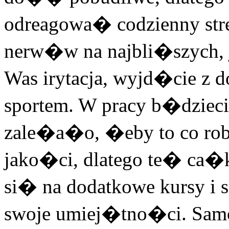
odreagowa� codzienny str
nerw�w na najbli�szych, 
Was irytacja, wyjd�cie z d
sportem. W pracy b�dziec
zale�a�o, �eby to co ro
jako�ci, dlatego te� ca�
si� na dodatkowe kursy i
swoje umiej�tno�ci. Samo