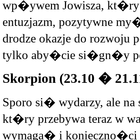
wp�ywem Jowisza, kt�ry 
entuzjazm, pozytywne my�l
drodze okazje do rozwoju 
tylko aby�cie si�gn�y po
Skorpion (23.10 � 21.1
Sporo si� wydarzy, ale na 
kt�ry przebywa teraz w wa
wymaga� i konieczno�ci c