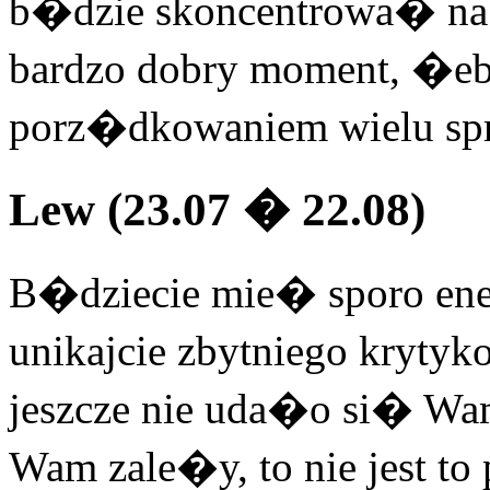
b�dzie skoncentrowa� na 
bardzo dobry moment, �
porz�dkowaniem wielu sp
Lew (23.07 � 22.08)
B�dziecie mie� sporo ener
unikajcie zbytniego krytyk
jeszcze nie uda�o si� W
Wam zale�y, to nie jest 