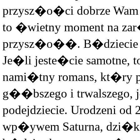
przysz�o�ci dobrze Wam
to �wietny moment na zar
przysz�o��. B�dziecie o
Je�li jeste�cie samotne, t
nami�tny romans, kt�ry 
g��bszego i trwalszego, j
podejdziecie. Urodzeni o
wp�ywem Saturna, dzi�k