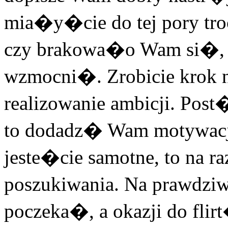
mia�y�cie do tej pory t
czy brakowa�o Wam si�, 
wzmocni�. Zrobicie krok 
realizowanie ambicji. Post
to dodadz� Wam motywacj
jeste�cie samotne, to na r
poszukiwania. Na prawd
poczeka�, a okazji do flir