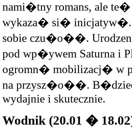
nami�tny romans, ale te�
wykaza� si� inicjatyw�.
sobie czu�o��. Urodzeni
pod wp�ywem Saturna i P
ogromn� mobilizacj� w p
na przysz�o��. B�dzieci
wydajnie i skutecznie.
Wodnik (20.01 � 18.02