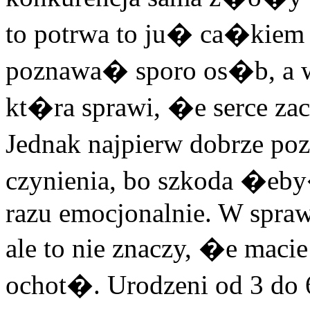
to potrwa to ju� ca�kiem
poznawa� sporo os�b, a w
kt�ra sprawi, �e serce za
Jednak najpierw dobrze poz
czynienia, bo szkoda �e
razu emocjonalnie. W spra
ale to nie znaczy, �e mac
ochot�. Urodzeni od 3 d