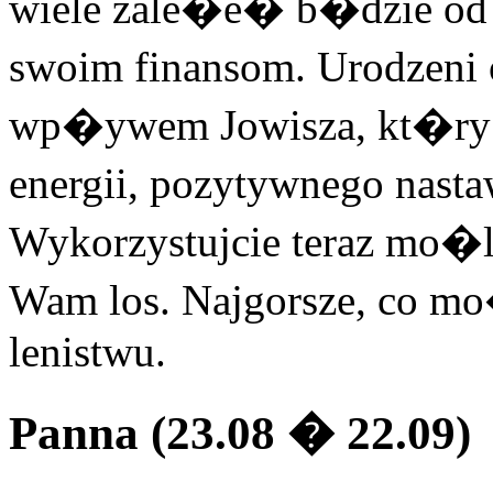
wiele zale�e� b�dzie od 
swoim finansom. Urodzeni
wp�ywem Jowisza, kt�ry
energii, pozytywnego nastaw
Wykorzystujcie teraz mo�l
Wam los. Najgorsze, co mo�
lenistwu.
Panna (23.08 � 22.09)