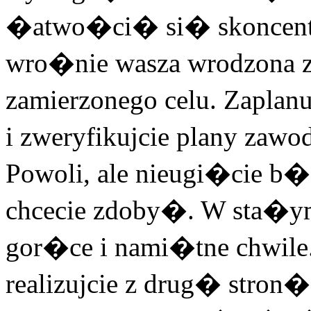
�atwo�ci� si� skoncentr
wro�nie wasza wrodzona
zamierzonego celu. Zapla
i zweryfikujcie plany zawod
Powoli, ale nieugi�cie b�
chcecie zdoby�. W sta�
gor�ce i nami�tne chwile.
realizujcie z drug� stron