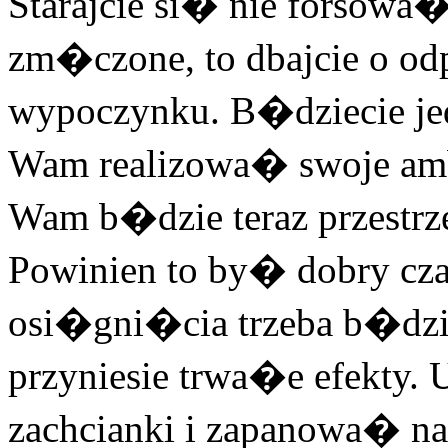
Starajcie si� nie forsowa�
zm�czone, to dbajcie o 
wypoczynku. B�dziecie je
Wam realizowa� swoje amb
Wam b�dzie teraz przestr
Powinien to by� dobry cza
osi�gni�cia trzeba b�dzi
przyniesie trwa�e efekty
zachcianki i zapanowa� na