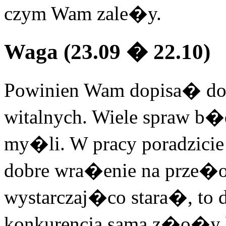
czym Wam zale�y.
Waga (23.09 � 22.10)
Powinien Wam dopisa� dob
witalnych. Wiele spraw b
my�li. W pracy poradzicie 
dobre wra�enie na prze�
wystarczaj�co stara�, to
konkurencja sama z�o�y b