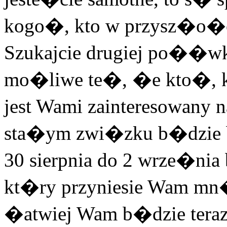
kogo�, kto w przysz�o�c
Szukajcie drugiej po��
mo�liwe te�, �e kto�, ko
jest Wami zainteresowany 
sta�ym zwi�zku b�dzie b
30 sierpnia do 2 wrze�n
kt�ry przyniesie Wam mn�s
�atwiej Wam b�dzie teraz