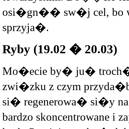
osi�gn�� sw�j cel, bo 
sprzyja�.
Ryby (19.02 � 20.03)
Mo�ecie by� ju� troch�
zwi�zku z czym przyda�by
si� regenerowa� si�y na
bardzo skoncentrowane i 