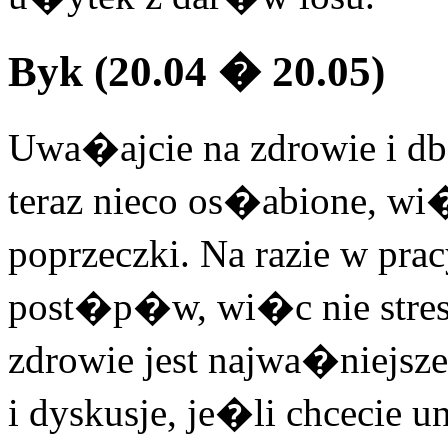
Byk (20.04 � 20.05)
Uwa�ajcie na zdrowie i db
teraz nieco os�abione, wi
poprzeczki. Na razie w pra
post�p�w, wi�c nie stresu
zdrowie jest najwa�niejsze
i dyskusje, je�li chcec