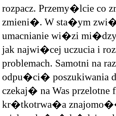
rozpacz. Przemy�lcie co z
zmieni�. W sta�ym zwi�z
umacnianie wi�zi mi�dzy
jak najwi�cej uczucia i ro
problemach. Samotni na ra
odpu�ci� poszukiwania d
czekaj� na Was przelotne f
kr�tkotrwa�a znajomo�� to