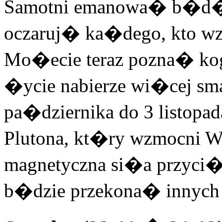
Samotni emanowa� b�d� 
oczaruj� ka�dego, kto wzb
Mo�ecie teraz pozna� kog
�ycie nabierze wi�cej sm
pa�dziernika do 3 list
Plutona, kt�ry wzmocni W
magnetyczna si�a przyci�
b�dzie przekona� innych d