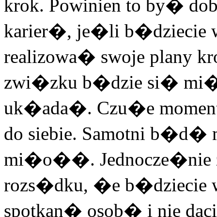
krok. Powinien to by� dob
karier�, je�li b�dziecie 
realizowa� swoje plany k
zwi�zku b�dzie si� mi�
uk�ada�. Czu�e momenty 
do siebie. Samotni b�d� m
mi�o��. Jednocze�nie za
rozs�dku, �e b�dziecie 
spotkan� osob� i nie da