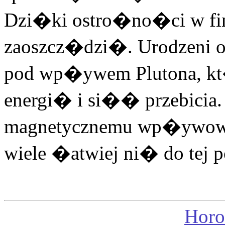
Dzi�ki ostro�no�ci w fi
zaoszcz�dzi�. Urodzeni o
pod wp�ywem Plutona, k
energi� i si�� przebicia
magnetycznemu wp�ywowi
wiele �atwiej ni� do tej p
Horo