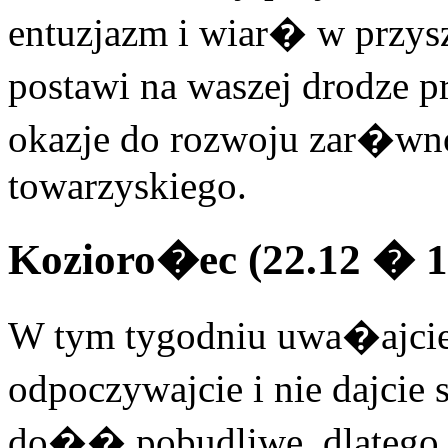
entuzjazm i wiar� w pr
postawi na waszej drodze p
okazje do rozwoju zar�wn
towarzyskiego.
Kozioro�ec (22.12 � 1
W tym tygodniu uwa�ajcie 
odpoczywajcie i nie dajc
do�� pobudliwe, dlatego