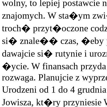
wolny, to lepiej postawcie 
znajomych. W sta�ym zw
troch� przyt�oczone codz
si� znale�� czas, �eby 
dawajcie si� rutynie i ur
�ycie. W finansach przy
rozwaga. Planujcie z wypr
Urodzeni od 1 do 4 gru
Jowisza, kt�ry przyniesi