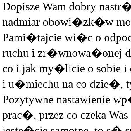
Dopisze Wam dobry nastr�j
nadmiar obowi�zk�w mo
Pami�tajcie wi�c o odpoc
ruchu i zr�wnowa�onej di
co i jak my�licie o sobie 
i u�miechu na co dzie�, 
Pozytywne nastawienie w
prac�, przez co czeka Wa
jeste�cie samotne, to s� s