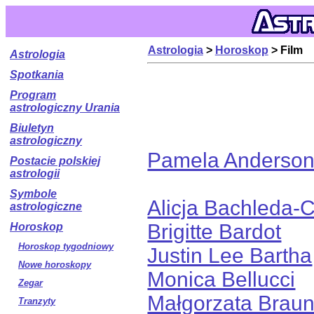
Astrologia
>
Horoskop
> Film
Astrologia
Spotkania
Program
astrologiczny Urania
Biuletyn
astrologiczny
Pamela Anderso
Postacie polskiej
astrologii
Symbole
Alicja Bachleda-
astrologiczne
Brigitte Bardot
Horoskop
Horoskop tygodniowy
Justin Lee Bartha
Nowe horoskopy
Monica Bellucci
Zegar
Małgorzata Brau
Tranzyty