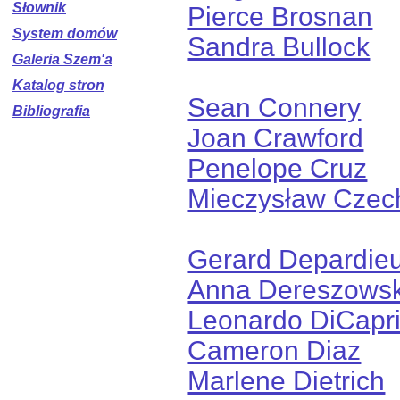
Słownik
Pierce Brosnan
System domów
Sandra Bullock
Galeria Szem'a
Katalog stron
Sean Connery
Bibliografia
Joan Crawford
Penelope Cruz
Mieczysław Czec
Gerard Depardie
Anna Dereszows
Leonardo DiCapr
Cameron Diaz
Marlene Dietrich