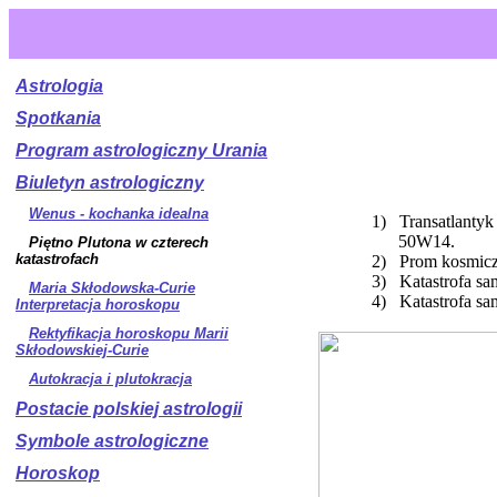
Astrologia
Spotkania
Program astrologiczny Urania
Biuletyn astrologiczny
Wenus - kochanka idealna
1)
Transatlantyk
50W14.
Piętno Plutona w czterech
katastrofach
2)
Prom kosmicz
3)
Katastrofa sa
Maria Skłodowska-Curie
4)
Katastrofa s
Interpretacja horoskopu
Rektyfikacja horoskopu Marii
Skłodowskiej-Curie
Autokracja i plutokracja
Postacie polskiej astrologii
Symbole astrologiczne
Horoskop