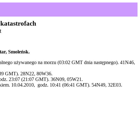
 katastrofach
t
tar,
Smoleńsk
.
okalnego używanego na morzu (03:02 GMT dnia następnego). 41N46,
6:39 GMT). 28N22, 80W36.
odz
. 23:07 (21:07 GMT). 36N09, 05W21.
iem. 10.04.2010,
godz
. 10:41 (06:41 GMT). 54N49, 32E03.