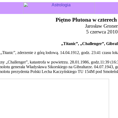
Piętno Plutona w czterech
Jarosław
Groner
5
czerwca
2010
„Titanic”, „Challenger”, Gibral
 „Titanic”, zderzenie z górą lodową. 14.04.1912,
godz
. 23:41 czasu l
ny „
Challenger
”, katastrofa w powietrzu. 28.01.1986,
godz
.11:39 (1
molotu generała Władysława Sikorskiego na Gibraltarze. 04.07.1943,
g
amolotu prezydenta Polski Lecha Kaczyńskiego TU 154M pod
Smoleńsk