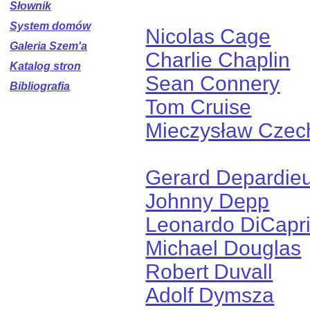
Słownik
System domów
Nicolas Cage
Galeria Szem'a
Charlie Chaplin
Katalog stron
Sean Connery
Bibliografia
Tom Cruise
Mieczysław Czec
Gerard Depardie
Johnny Depp
Leonardo DiCapr
Michael Douglas
Robert Duvall
Adolf Dymsza