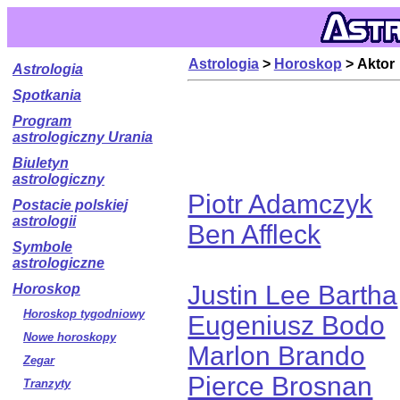
Astrologia
>
Horoskop
> Aktor
Astrologia
Spotkania
Program
astrologiczny Urania
Biuletyn
astrologiczny
Piotr Adamczyk
Postacie polskiej
astrologii
Ben Affleck
Symbole
astrologiczne
Justin Lee Bartha
Horoskop
Horoskop tygodniowy
Eugeniusz Bodo
Nowe horoskopy
Marlon Brando
Zegar
Pierce Brosnan
Tranzyty