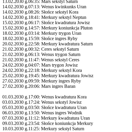
13.02.2030 g.06:35: Mars sekstyl Saturn
14.02.2030 g.07:13: Wenus kwinkunks Uran
14.02.2030 g.08:26: Słońce sekstyl Kora
14.02.2030 g.18:41: Merkury sekstyl Neptun
15.02.2030 g.06:17: Słońce kwadratura Jowisz
15.02.2030 g.14:57: Merkury koniunkcja Pluton
18.02.2030 g.03:14: Merkury trygon Uran
18.02.2030 g.15:59: Słońce ingres Ryby
20.02.2030 g.22:58: Merkury kwadratura Saturn
21.02.2030 g.00:32: Ceres sekstyl Saturn
21.02.2030 g.06:13: Wenus trygon Saturn
21.02.2030 g.11:47: Wenus sekstyl Ceres
24.02.2030 g.04:07: Mars trygon Jowisz
24.02.2030 g.22:18: Merkury sekstyl Kora
25.02.2030 g.19:45: Merkury kwadratura Jowisz
27.02.2030 g.09:59: Merkury ingres Ryby
27.02.2030 g.20:06: Mars ingres Baran
01.03.2030 g.17:00: Wenus kwadratura Kora
03.03.2030 g.17:24: Wenus sekstyl Jowisz
05.03.2030 g.03:50: Słońce kwadratura Uran
06.03.2030 g.13:50: Wenus ingres Wodnik
07.03.2030 g.11:12: Merkury kwadratura Uran
09.03.2030 g.23:54: Słońce koniunkcja Merkury
10.03.2030 g.11:25: Merkury sekstyl Saturn