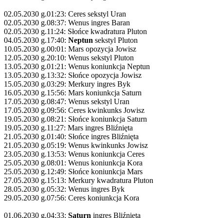
02.05.2030 g.01:23: Ceres sekstyl Uran
02.05.2030 g.08:37: Wenus ingres Baran
02.05.2030 g.11:24: Słońce kwadratura Pluton
04.05.2030 g.17:40:
Neptun
sekstyl Pluton
10.05.2030 g.00:01: Mars opozycja Jowisz
12.05.2030 g.20:10: Wenus sekstyl Pluton
13.05.2030 g.01:21: Wenus koniunkcja Neptun
13.05.2030 g.13:32: Słońce opozycja Jowisz
15.05.2030 g.03:29: Merkury ingres Byk
16.05.2030 g.15:56: Mars koniunkcja Saturn
17.05.2030 g.08:47: Wenus sekstyl Uran
17.05.2030 g.09:56: Ceres kwinkunks Jowisz
19.05.2030 g.08:21: Słońce koniunkcja Saturn
19.05.2030 g.11:27: Mars ingres Bliźnięta
21.05.2030 g.01:40: Słońce ingres Bliźnięta
21.05.2030 g.05:19: Wenus kwinkunks Jowisz
23.05.2030 g.13:53: Wenus koniunkcja Ceres
25.05.2030 g.08:01: Wenus koniunkcja Kora
25.05.2030 g.12:49: Słońce koniunkcja Mars
27.05.2030 g.15:13: Merkury kwadratura Pluton
28.05.2030 g.05:32: Wenus ingres Byk
29.05.2030 g.07:56: Ceres koniunkcja Kora
01.06.2030 g.04:33:
Saturn
ingres Bliźnięta