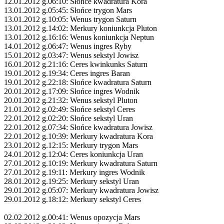
12.01.2012 g.06:10: Słońce kwadratura Kora
13.01.2012 g.05:45: Słońce trygon Mars
13.01.2012 g.10:05: Wenus trygon Saturn
13.01.2012 g.14:02: Merkury koniunkcja Pluton
13.01.2012 g.16:16: Wenus koniunkcja Neptun
14.01.2012 g.06:47: Wenus ingres Ryby
15.01.2012 g.03:47: Wenus sekstyl Jowisz
16.01.2012 g.21:16: Ceres kwinkunks Saturn
19.01.2012 g.19:34: Ceres ingres Baran
19.01.2012 g.22:18: Słońce kwadratura Saturn
20.01.2012 g.17:09: Słońce ingres Wodnik
20.01.2012 g.21:32: Wenus sekstyl Pluton
21.01.2012 g.02:49: Słońce sekstyl Ceres
22.01.2012 g.02:20: Słońce sekstyl Uran
22.01.2012 g.07:34: Słońce kwadratura Jowisz
22.01.2012 g.10:39: Merkury kwadratura Kora
23.01.2012 g.12:15: Merkury trygon Mars
24.01.2012 g.12:04: Ceres koniunkcja Uran
27.01.2012 g.10:19: Merkury kwadratura Saturn
27.01.2012 g.19:11: Merkury ingres Wodnik
28.01.2012 g.19:25: Merkury sekstyl Uran
29.01.2012 g.05:07: Merkury kwadratura Jowisz
29.01.2012 g.18:12: Merkury sekstyl Ceres
02.02.2012 g.00:41: Wenus opozycja Mars