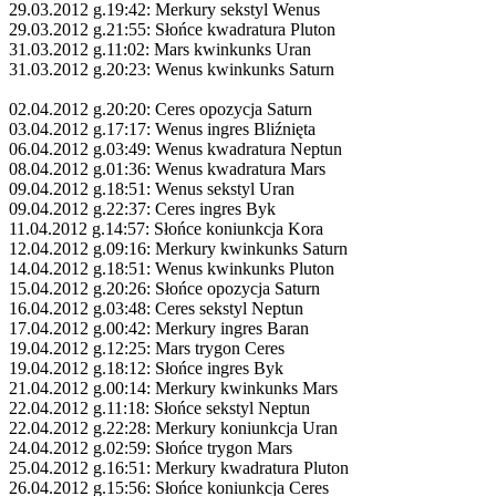
29.03.2012 g.19:42: Merkury sekstyl Wenus
29.03.2012 g.21:55: Słońce kwadratura Pluton
31.03.2012 g.11:02: Mars kwinkunks Uran
31.03.2012 g.20:23: Wenus kwinkunks Saturn
02.04.2012 g.20:20: Ceres opozycja Saturn
03.04.2012 g.17:17: Wenus ingres Bliźnięta
06.04.2012 g.03:49: Wenus kwadratura Neptun
08.04.2012 g.01:36: Wenus kwadratura Mars
09.04.2012 g.18:51: Wenus sekstyl Uran
09.04.2012 g.22:37: Ceres ingres Byk
11.04.2012 g.14:57: Słońce koniunkcja Kora
12.04.2012 g.09:16: Merkury kwinkunks Saturn
14.04.2012 g.18:51: Wenus kwinkunks Pluton
15.04.2012 g.20:26: Słońce opozycja Saturn
16.04.2012 g.03:48: Ceres sekstyl Neptun
17.04.2012 g.00:42: Merkury ingres Baran
19.04.2012 g.12:25: Mars trygon Ceres
19.04.2012 g.18:12: Słońce ingres Byk
21.04.2012 g.00:14: Merkury kwinkunks Mars
22.04.2012 g.11:18: Słońce sekstyl Neptun
22.04.2012 g.22:28: Merkury koniunkcja Uran
24.04.2012 g.02:59: Słońce trygon Mars
25.04.2012 g.16:51: Merkury kwadratura Pluton
26.04.2012 g.15:56: Słońce koniunkcja Ceres