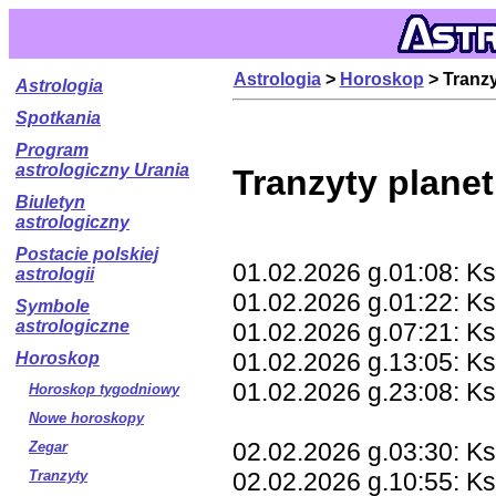
Astrologia
>
Horoskop
> Tranz
Astrologia
Spotkania
Program
astrologiczny Urania
Tranzyty plane
Biuletyn
astrologiczny
Postacie polskiej
01.02.2026 g.01:08: K
astrologii
01.02.2026 g.01:22: K
Symbole
astrologiczne
01.02.2026 g.07:21: Ks
01.02.2026 g.13:05: K
Horoskop
01.02.2026 g.23:08: K
Horoskop tygodniowy
Nowe horoskopy
02.02.2026 g.03:30: K
Zegar
02.02.2026 g.10:55: K
Tranzyty