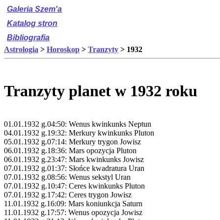
Galeria Szem'a
Katalog stron
Bibliografia
Astrologia
>
Horoskop
>
Tranzyty
> 1932
Tranzyty planet w 1932 roku
01.01.1932 g.04:50: Wenus kwinkunks Neptun
04.01.1932 g.19:32: Merkury kwinkunks Pluton
05.01.1932 g.07:14: Merkury trygon Jowisz
06.01.1932 g.18:36: Mars opozycja Pluton
06.01.1932 g.23:47: Mars kwinkunks Jowisz
07.01.1932 g.01:37: Słońce kwadratura Uran
07.01.1932 g.08:56: Wenus sekstyl Uran
07.01.1932 g.10:47: Ceres kwinkunks Pluton
07.01.1932 g.17:42: Ceres trygon Jowisz
11.01.1932 g.16:09: Mars koniunkcja Saturn
11.01.1932 g.17:57: Wenus opozycja Jowisz