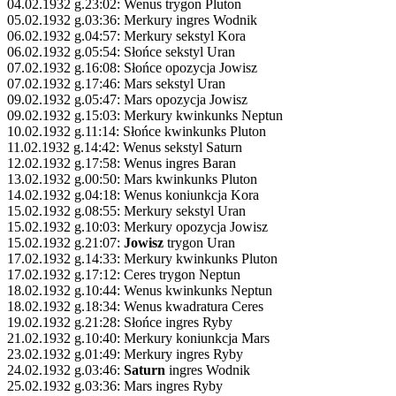
04.02.1932 g.23:02: Wenus trygon Pluton
05.02.1932 g.03:36: Merkury ingres Wodnik
06.02.1932 g.04:57: Merkury sekstyl Kora
06.02.1932 g.05:54: Słońce sekstyl Uran
07.02.1932 g.16:08: Słońce opozycja Jowisz
07.02.1932 g.17:46: Mars sekstyl Uran
09.02.1932 g.05:47: Mars opozycja Jowisz
09.02.1932 g.15:03: Merkury kwinkunks Neptun
10.02.1932 g.11:14: Słońce kwinkunks Pluton
11.02.1932 g.14:42: Wenus sekstyl Saturn
12.02.1932 g.17:58: Wenus ingres Baran
13.02.1932 g.00:50: Mars kwinkunks Pluton
14.02.1932 g.04:18: Wenus koniunkcja Kora
15.02.1932 g.08:55: Merkury sekstyl Uran
15.02.1932 g.10:03: Merkury opozycja Jowisz
15.02.1932 g.21:07:
Jowisz
trygon Uran
17.02.1932 g.14:33: Merkury kwinkunks Pluton
17.02.1932 g.17:12: Ceres trygon Neptun
18.02.1932 g.10:44: Wenus kwinkunks Neptun
18.02.1932 g.18:34: Wenus kwadratura Ceres
19.02.1932 g.21:28: Słońce ingres Ryby
21.02.1932 g.10:40: Merkury koniunkcja Mars
23.02.1932 g.01:49: Merkury ingres Ryby
24.02.1932 g.03:46:
Saturn
ingres Wodnik
25.02.1932 g.03:36: Mars ingres Ryby