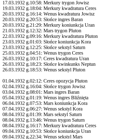
17.03.1932 g.10:58: Merkury trygon Jowisz
19.03.1932 g.18:04: Merkury kwadratura Ceres
20.03.1932 g.16:14: Wenus kwadratura Jowisz
20.03.1932 g.20:53: Słońce ingres Baran
20.03.1932 g.21:29: Merkury koniunkcja Uran
21.03.1932 g.12:32: Mars trygon Pluton
22.03.1932 g.09:16: Merkury kwadratura Pluton
23.03.1932 g.01:03: Słońce koniunkcja Kora
23.03.1932 g.12:25: Słońce sekstyl Saturn
25.03.1932 g.04:51: Wenus trygon Ceres
26.03.1932 g.10:17: Ceres kwadratura Uran
26.03.1932 g.18:23: Słońce kwinkunks Neptun
26.03.1932 g.18:53: Wenus sekstyl Pluton
01.04.1932 g.02:12: Ceres opozycja Pluton
02.04.1932 g.16:04: Słońce trygon Jowisz
03.04.1932 g.08:01: Mars ingres Baran
05.04.1932 g.01:19: Wenus ingres Bliźnięta
06.04.1932 g.07:53: Mars koniunkcja Kora
07.04.1932 g.06:27: Wenus sekstyl Kora
08.04.1932 g.01:39: Mars sekstyl Saturn
08.04.1932 g.13:46: Wenus trygon Saturn
08.04.1932 g.16:17: Merkury kwadratura Ceres
09.04.1932 g.10:53: Słońce koniunkcja Uran
09.04.1932 g.22:34: Wenus sekstyl Mars