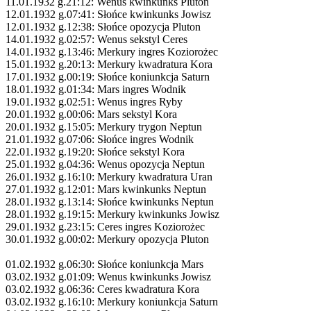
11.01.1932 g.21:12: Wenus kwinkunks Pluton
12.01.1932 g.07:41: Słońce kwinkunks Jowisz
12.01.1932 g.12:38: Słońce opozycja Pluton
14.01.1932 g.02:57: Wenus sekstyl Ceres
14.01.1932 g.13:46: Merkury ingres Koziorożec
15.01.1932 g.20:13: Merkury kwadratura Kora
17.01.1932 g.00:19: Słońce koniunkcja Saturn
18.01.1932 g.01:34: Mars ingres Wodnik
19.01.1932 g.02:51: Wenus ingres Ryby
20.01.1932 g.00:06: Mars sekstyl Kora
20.01.1932 g.15:05: Merkury trygon Neptun
21.01.1932 g.07:06: Słońce ingres Wodnik
22.01.1932 g.19:20: Słońce sekstyl Kora
25.01.1932 g.04:36: Wenus opozycja Neptun
26.01.1932 g.16:10: Merkury kwadratura Uran
27.01.1932 g.12:01: Mars kwinkunks Neptun
28.01.1932 g.13:14: Słońce kwinkunks Neptun
28.01.1932 g.19:15: Merkury kwinkunks Jowisz
29.01.1932 g.23:15: Ceres ingres Koziorożec
30.01.1932 g.00:02: Merkury opozycja Pluton
01.02.1932 g.06:30: Słońce koniunkcja Mars
03.02.1932 g.01:09: Wenus kwinkunks Jowisz
03.02.1932 g.06:36: Ceres kwadratura Kora
03.02.1932 g.16:10: Merkury koniunkcja Saturn