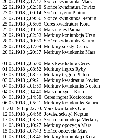
20.02.1918 g.17:47: Słońce kwinkunks Mars
22.02.1918 g.02:38: Słońce kwadratura Jowisz
23.02.1918 g.00:14: Słońce trygon Pluton
24.02.1918 g.09:56: Słońce kwinkunks Neptun
25.02.1918 g.05:05: Ceres kwadratura Kora
25.02.1918 g.19:59: Mars ingres Panna
26.02.1918 g.02:52: Merkury koniunkcja Uran
28.02.1918 g.10:39: Słońce kwinkunks Saturn
28.02.1918 g.17:04: Merkury sekstyl Ceres
28.02.1918 g.20:37: Merkury kwinkunks Mars
01.03.1918 g.05:00: Mars kwadratura Ceres
01.03.1918 g.08:52: Merkury ingres Ryby
03.03.1918 g.08:25: Merkury trygon Pluton
03.03.1918 g.09:21: Merkury kwadratura Jowisz
04.03.1918 g.01:59: Merkury kwinkunks Neptun
04.03.1918 g.14:40: Mars opozycja Kora
04.03.1918 g.14:58: Ceres ingres Koziorożec
06.03.1918 g.05:21: Merkury kwinkunks Saturn
11.03.1918 g.22:10: Mars kwinkunks Uran
12.03.1918 g.04:56:
Jowisz
sekstyl Neptun
13.03.1918 g.03:35: Słońce koniunkcja Merkury
14.03.1918 g.10:27: Merkury opozycja Mars
15.03.1918 g.07:43: Słońce opozycja Mars
16.03.1918 g.08:46: Merkury koniunkcja Kora