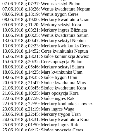
07.06.1918 g.07:37: Wenus sekstyl Pluton
07.06.1918 g.18:26: Wenus kwadratura Neptun
08.06.1918 g.18:19: Wenus trygon Ceres
08.06.1918 g.19:00: Merkury kwadratura Uran
09.06.1918 g.11:20: Merkury sekstyl Kora
10.06.1918 g.03:21: Merkury ingres Bliźnięta
13.06.1918 g.00:25: Wenus kwadratura Saturn
13.06.1918 g.00:47: Merkury sekstyl Neptun
13.06.1918 g.02:23: Merkury kwinkunks Ceres
13.06.1918 g.14:52: Ceres kwinkunks Neptun
15.06.1918 g.18:21: Słońce koniunkcja Jowisz
15.06.1918 g.20:32: Ceres opozycja Pluton
16.06.1918 g.05:46: Merkury sekstyl Saturn
18.06.1918 g.14:25: Mars kwinkunks Uran
19.06.1918 g.19:35: Słońce trygon Uran
20.06.1918 g.21:47: Słońce kwadratura Mars
21.06.1918 g.03:45: Słońce kwadratura Kora
21.06.1918 g.10:25: Mars opozycja Kora
22.06.1918 g.07:59: Słońce ingres Rak
22.06.1918 g.22:59: Merkury koniunkcja Jowisz
23.06.1918 g.21:19: Mars ingres Waga
23.06.1918 g.22:45: Merkury trygon Uran
24.06.1918 g.13:31: Merkury kwadratura Kora
25.06.1918 g.01:50: Merkury ingres Rak
25.06.1918 g.04:12: Słońce opozycja Ceres