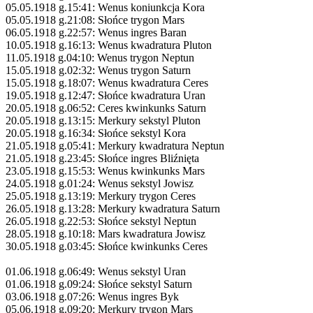
05.05.1918 g.15:41: Wenus koniunkcja Kora
05.05.1918 g.21:08: Słońce trygon Mars
06.05.1918 g.22:57: Wenus ingres Baran
10.05.1918 g.16:13: Wenus kwadratura Pluton
11.05.1918 g.04:10: Wenus trygon Neptun
15.05.1918 g.02:32: Wenus trygon Saturn
15.05.1918 g.18:07: Wenus kwadratura Ceres
19.05.1918 g.12:47: Słońce kwadratura Uran
20.05.1918 g.06:52: Ceres kwinkunks Saturn
20.05.1918 g.13:15: Merkury sekstyl Pluton
20.05.1918 g.16:34: Słońce sekstyl Kora
21.05.1918 g.05:41: Merkury kwadratura Neptun
21.05.1918 g.23:45: Słońce ingres Bliźnięta
23.05.1918 g.15:53: Wenus kwinkunks Mars
24.05.1918 g.01:24: Wenus sekstyl Jowisz
25.05.1918 g.13:19: Merkury trygon Ceres
26.05.1918 g.13:28: Merkury kwadratura Saturn
26.05.1918 g.22:53: Słońce sekstyl Neptun
28.05.1918 g.10:18: Mars kwadratura Jowisz
30.05.1918 g.03:45: Słońce kwinkunks Ceres
01.06.1918 g.06:49: Wenus sekstyl Uran
01.06.1918 g.09:24: Słońce sekstyl Saturn
03.06.1918 g.07:26: Wenus ingres Byk
05.06.1918 g.09:20: Merkury trygon Mars