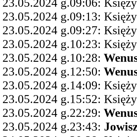
23.05.2024 g.09:06: Księż
23.05.2024 g.09:13: Księży
23.05.2024 g.09:27: Księż
23.05.2024 g.10:23: Księżyc
23.05.2024 g.10:28:
Wenu
23.05.2024 g.12:50:
Wenu
23.05.2024 g.14:09: Księży
23.05.2024 g.15:52: Księży
23.05.2024 g.22:29:
Wenu
23.05.2024 g.23:43:
Jowis