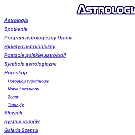
Astrologia
Spotkania
Program astrologiczny Urania
Biuletyn astrologiczny
Postacie polskiej astrologii
Symbole astrologiczne
Horoskop
Horoskop tygodniowy
Nowe horoskopy
Zegar
Tranzyty
Słownik
System domów
Galeria Szem'a