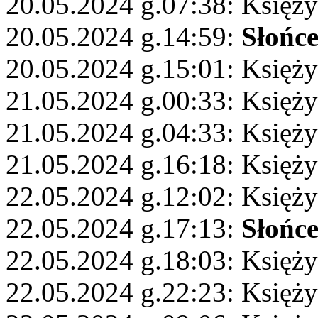
20.05.2024 g.07:38: Księży
20.05.2024 g.14:59:
Słońc
20.05.2024 g.15:01: Księż
21.05.2024 g.00:33: Księży
21.05.2024 g.04:33: Księży
21.05.2024 g.16:18: Księż
22.05.2024 g.12:02: Księży
22.05.2024 g.17:13:
Słońc
22.05.2024 g.18:03: Księży
22.05.2024 g.22:23: Księż