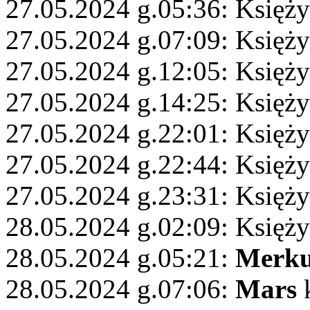
27.05.2024 g.05:36: Księż
27.05.2024 g.07:09: Księży
27.05.2024 g.12:05: Księży
27.05.2024 g.14:25: Księż
27.05.2024 g.22:01: Księży
27.05.2024 g.22:44: Księż
27.05.2024 g.23:31: Księży
28.05.2024 g.02:09: Księży
28.05.2024 g.05:21:
Merku
28.05.2024 g.07:06:
Mars
k