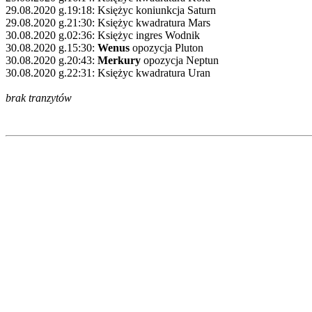
29.08.2020 g.19:18: Księżyc koniunkcja Saturn
29.08.2020 g.21:30: Księżyc kwadratura Mars
30.08.2020 g.02:36: Księżyc ingres Wodnik
30.08.2020 g.15:30:
Wenus
opozycja Pluton
30.08.2020 g.20:43:
Merkury
opozycja Neptun
30.08.2020 g.22:31: Księżyc kwadratura Uran
brak tranzytów