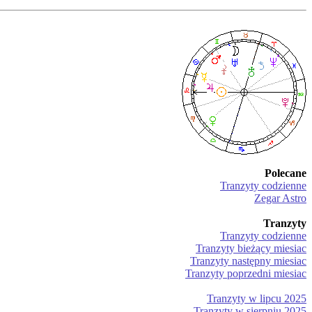
Polecane
Tranzyty codzienne
Zegar Astro
Tranzyty
Tranzyty codzienne
Tranzyty bieżący miesiac
Tranzyty następny miesiac
Tranzyty poprzedni miesiac
Tranzyty w lipcu 2025
Tranzyty w sierpniu 2025