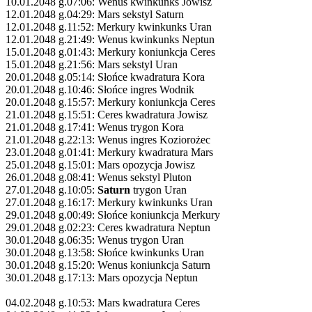
10.01.2048 g.07:06: Wenus kwinkunks Jowisz
12.01.2048 g.04:29: Mars sekstyl Saturn
12.01.2048 g.11:52: Merkury kwinkunks Uran
12.01.2048 g.21:49: Wenus kwinkunks Neptun
15.01.2048 g.01:43: Merkury koniunkcja Ceres
15.01.2048 g.21:56: Mars sekstyl Uran
20.01.2048 g.05:14: Słońce kwadratura Kora
20.01.2048 g.10:46: Słońce ingres Wodnik
20.01.2048 g.15:57: Merkury koniunkcja Ceres
21.01.2048 g.15:51: Ceres kwadratura Jowisz
21.01.2048 g.17:41: Wenus trygon Kora
21.01.2048 g.22:13: Wenus ingres Koziorożec
23.01.2048 g.01:41: Merkury kwadratura Mars
25.01.2048 g.15:01: Mars opozycja Jowisz
26.01.2048 g.08:41: Wenus sekstyl Pluton
27.01.2048 g.10:05:
Saturn
trygon Uran
27.01.2048 g.16:17: Merkury kwinkunks Uran
29.01.2048 g.00:49: Słońce koniunkcja Merkury
29.01.2048 g.02:23: Ceres kwadratura Neptun
30.01.2048 g.06:35: Wenus trygon Uran
30.01.2048 g.13:58: Słońce kwinkunks Uran
30.01.2048 g.15:20: Wenus koniunkcja Saturn
30.01.2048 g.17:13: Mars opozycja Neptun
04.02.2048 g.10:53: Mars kwadratura Ceres