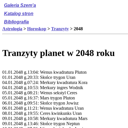
Galeria Szem'a
Katalog stron
Bibliografia
Astrologia
>
Horoskop
>
Tranzyty
> 2048
Tranzyty planet w 2048 roku
01.01.2048 g.13:04: Wenus kwadratura Pluton
01.01.2048 g.20:33: Słońce trygon Uran
04.01.2048 g.07:24: Merkury kwadratura Kora
04.01.2048 g.10:53: Merkury ingres Wodnik
05.01.2048 g.08:21: Wenus sekstyl Ceres
05.01.2048 g.16:37: Mars trygon Pluton
06.01.2048 g.09:51: Słońce trygon Jowisz
06.01.2048 g.11:21: Wenus kwadratura Uran
08.01.2048 g.19:55: Ceres kwinkunks Uran
09.01.2048 g.10:58: Merkury kwadratura Mars
09.01.2048 g.13:46: Słońce trygon Neptun