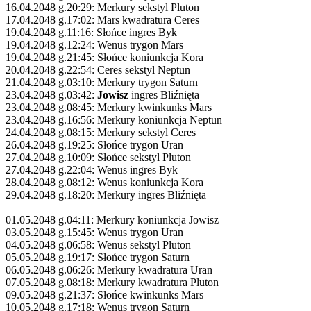
16.04.2048 g.20:29: Merkury sekstyl Pluton
17.04.2048 g.17:02: Mars kwadratura Ceres
19.04.2048 g.11:16: Słońce ingres Byk
19.04.2048 g.12:24: Wenus trygon Mars
19.04.2048 g.21:45: Słońce koniunkcja Kora
20.04.2048 g.22:54: Ceres sekstyl Neptun
21.04.2048 g.03:10: Merkury trygon Saturn
23.04.2048 g.03:42:
Jowisz
ingres Bliźnięta
23.04.2048 g.08:45: Merkury kwinkunks Mars
23.04.2048 g.16:56: Merkury koniunkcja Neptun
24.04.2048 g.08:15: Merkury sekstyl Ceres
26.04.2048 g.19:25: Słońce trygon Uran
27.04.2048 g.10:09: Słońce sekstyl Pluton
27.04.2048 g.22:04: Wenus ingres Byk
28.04.2048 g.08:12: Wenus koniunkcja Kora
29.04.2048 g.18:20: Merkury ingres Bliźnięta
01.05.2048 g.04:11: Merkury koniunkcja Jowisz
03.05.2048 g.15:45: Wenus trygon Uran
04.05.2048 g.06:58: Wenus sekstyl Pluton
05.05.2048 g.19:17: Słońce trygon Saturn
06.05.2048 g.06:26: Merkury kwadratura Uran
07.05.2048 g.08:18: Merkury kwadratura Pluton
09.05.2048 g.21:37: Słońce kwinkunks Mars
10.05.2048 g.17:18: Wenus trygon Saturn