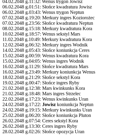
04.02.2048 g.11:32: Wenus trygon Jowisz
06.02.2048 g.01:51: Słońce kwadratura Jowisz
06.02.2048 g.03:43: Wenus trygon Neptun
07.02.2048 g.19:20: Merkury ingres Koziorożec
07.02.2048 g.23:56: Słońce kwadratura Neptun
08.02.2048 g.15:18: Merkury kwadratura Kora
10.02.2048 g.18:57: Wenus sekstyl Mars
11.02.2048 g.10:49: Merkury kwadratura Kora
12.02.2048 g.06:32: Merkury ingres Wodnik
14.02.2048 g.05:43: Słońce koniunkcja Ceres
15.02.2048 g.00:59: Wenus kwadratura Kora
15.02.2048 g.04:05: Wenus ingres Wodnik
16.02.2048 g.11:29: Słońce kwadratura Mars
16.02.2048 g.23:49: Merkury koniunkcja Wenus
18.02.2048 g.21:29: Słońce sekstyl Kora
19.02.2048 g.00:47: Słońce ingres Ryby
21.02.2048 g.12:38: Mars kwinkunks Kora
21.02.2048 g.18:48: Mars ingres Strzelec
22.02.2048 g.17:23: Wenus kwinkunks Uran
24.02.2048 g.17:22:
Jowisz
koniunkcja Neptun
24.02.2048 g.19:15: Merkury kwinkunks Uran
25.02.2048 g.06:20: Słońce koniunkcja Pluton
26.02.2048 g.07:54: Ceres sekstyl Kora
26.02.2048 g.13:30: Ceres ingres Ryby
28.02.2048 g.02:26: Słońce opozycja Uran