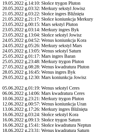
19.05.2022 g.14:10: Słońce trygon Pluton
20.05.2022 g.03:32: Merkury sekstyl Jowisz
21.05.2022 g.03:22: Słońce ingres Bliźnięta
21.05.2022 g.21:17: Słońce koniunkcja Merkury
23.05.2022 g.00:15: Mars sekstyl Pluton
23.05.2022 g.03:14: Merkury ingres Byk
23.05.2022 g.13:04: Słońce sekstyl Jowisz
24.05.2022 g.04:52: Wenus koniunkcja Kora
24.05.2022 g.05:26: Merkury sekstyl Mars
24.05.2022 g.13:05: Wenus sekstyl Saturn
25.05.2022 g.01:17: Mars ingres Baran
25.05.2022 g.23:48: Merkury trygon Pluton
27.05.2022 g.08:28: Wenus kwadratura Pluton
28.05.2022 g.16:45: Wenus ingres Byk
29.05.2022 g.12:30: Mars koniunkcja Jowisz
05.06.2022 g.01:19: Wenus sekstyl Ceres
06.06.2022 g.14:06: Mars kwadratura Ceres
10.06.2022 g.23:21: Merkury trygon Pluton
12.06.2022 g.00:57: Wenus koniunkcja Uran
13.06.2022 g.17:26: Merkury ingres Bliźnięta
16.06.2022 g.03:24: Słońce sekstyl Kora
16.06.2022 g.09:13: Słońce trygon Saturn
16.06.2022 g.15:41: Słońce kwadratura Neptun
18.06.2022 g.23:31: Wenus kwadratura Saturn