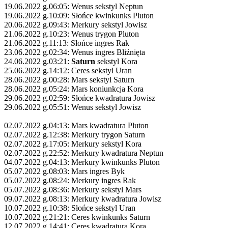
19.06.2022 g.06:05: Wenus sekstyl Neptun
19.06.2022 g.10:09: Słońce kwinkunks Pluton
20.06.2022 g.09:43: Merkury sekstyl Jowisz
21.06.2022 g.10:23: Wenus trygon Pluton
21.06.2022 g.11:13: Słońce ingres Rak
23.06.2022 g.02:34: Wenus ingres Bliźnięta
24.06.2022 g.03:21:
Saturn
sekstyl Kora
25.06.2022 g.14:12: Ceres sekstyl Uran
28.06.2022 g.00:28: Mars sekstyl Saturn
28.06.2022 g.05:24: Mars koniunkcja Kora
29.06.2022 g.02:59: Słońce kwadratura Jowisz
29.06.2022 g.05:51: Wenus sekstyl Jowisz
02.07.2022 g.04:13: Mars kwadratura Pluton
02.07.2022 g.12:38: Merkury trygon Saturn
02.07.2022 g.17:05: Merkury sekstyl Kora
02.07.2022 g.22:52: Merkury kwadratura Neptun
04.07.2022 g.04:13: Merkury kwinkunks Pluton
05.07.2022 g.08:03: Mars ingres Byk
05.07.2022 g.08:24: Merkury ingres Rak
05.07.2022 g.08:36: Merkury sekstyl Mars
09.07.2022 g.08:13: Merkury kwadratura Jowisz
10.07.2022 g.10:38: Słońce sekstyl Uran
10.07.2022 g.21:21: Ceres kwinkunks Saturn
12.07.2022 g.14:41: Ceres kwadratura Kora