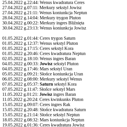
25.04.2022 g.22:44: Wenus kwadratura Ceres
27.04.2022 g.07:11: Merkury sekstyl Jowisz
27.04.2022 g.21:11: Wenus koniunkcja Neptun
28.04.2022 g.14:04: Merkury trygon Pluton
30.04.2022 g.00:22: Merkury ingres Bliźnięta
30.04.2022 g.23:13: Wenus koniunkcja Jowisz
01.05.2022 g.01:44: Ceres trygon Saturn
01.05.2022 g.12:37: Wenus sekstyl Pluton
01.05.2022 g.17:15: Ceres sekstyl Kora
01.05.2022 g.20:46: Ceres kwadratura Neptun
02.05.2022 g.18:10: Wenus ingres Baran
04.05.2022 g.00:33:
Jowisz
sekstyl Pluton
04.05.2022 g.17:46: Mars sekstyl Uran
05.05.2022 g.09:21: Słońce koniunkcja Uran
06.05.2022 g.08:00: Merkury sekstyl Wenus
07.05.2022 g.05:37:
Saturn
sekstyl Kora
07.05.2022 g.11:47: Słońce sekstyl Mars
11.05.2022 g.01:21:
Jowisz
ingres Baran
11.05.2022 g.20:24: Ceres kwinkunks Pluton
15.05.2022 g.09:07: Ceres ingres Rak
15.05.2022 g.20:48: Słońce kwadratura Saturn
15.05.2022 g.21:14: Słońce sekstyl Neptun
18.05.2022 g.08:32: Mars koniunkcja Neptun
19.05.2022 g.01:36: Ceres kwadratura Jowisz