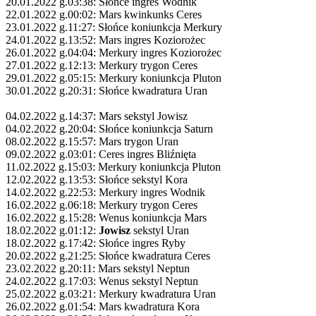
20.01.2022 g.03:38: Słońce ingres Wodnik
22.01.2022 g.00:02: Mars kwinkunks Ceres
23.01.2022 g.11:27: Słońce koniunkcja Merkury
24.01.2022 g.13:52: Mars ingres Koziorożec
26.01.2022 g.04:04: Merkury ingres Koziorożec
27.01.2022 g.12:13: Merkury trygon Ceres
29.01.2022 g.05:15: Merkury koniunkcja Pluton
30.01.2022 g.20:31: Słońce kwadratura Uran
04.02.2022 g.14:37: Mars sekstyl Jowisz
04.02.2022 g.20:04: Słońce koniunkcja Saturn
08.02.2022 g.15:57: Mars trygon Uran
09.02.2022 g.03:01: Ceres ingres Bliźnięta
11.02.2022 g.15:03: Merkury koniunkcja Pluton
12.02.2022 g.13:53: Słońce sekstyl Kora
14.02.2022 g.22:53: Merkury ingres Wodnik
16.02.2022 g.06:18: Merkury trygon Ceres
16.02.2022 g.15:28: Wenus koniunkcja Mars
18.02.2022 g.01:12:
Jowisz
sekstyl Uran
18.02.2022 g.17:42: Słońce ingres Ryby
20.02.2022 g.21:25: Słońce kwadratura Ceres
23.02.2022 g.20:11: Mars sekstyl Neptun
24.02.2022 g.17:03: Wenus sekstyl Neptun
25.02.2022 g.03:21: Merkury kwadratura Uran
26.02.2022 g.01:54: Mars kwadratura Kora