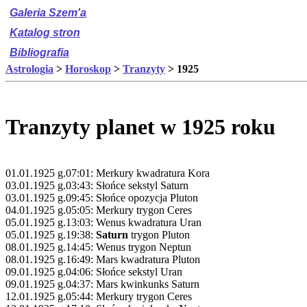
Galeria Szem'a
Katalog stron
Bibliografia
Astrologia
>
Horoskop
>
Tranzyty
> 1925
Tranzyty planet w 1925 roku
01.01.1925 g.07:01: Merkury kwadratura Kora
03.01.1925 g.03:43: Słońce sekstyl Saturn
03.01.1925 g.09:45: Słońce opozycja Pluton
04.01.1925 g.05:05: Merkury trygon Ceres
05.01.1925 g.13:03: Wenus kwadratura Uran
05.01.1925 g.19:38:
Saturn
trygon Pluton
08.01.1925 g.14:45: Wenus trygon Neptun
08.01.1925 g.16:49: Mars kwadratura Pluton
09.01.1925 g.04:06: Słońce sekstyl Uran
09.01.1925 g.04:37: Mars kwinkunks Saturn
12.01.1925 g.05:44: Merkury trygon Ceres