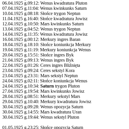
06.04.1925 g.09:12: Wenus kwadratura Pluton
07.04.1925 g.11:04: Wenus kwinkunks Saturn
10.04.1925 g.08:18: Słońce trygon Neptun
11.04.1925 g.16:40: Słońce kwadratura Jowisz
12.04.1925 g.10:50: Mars kwinkunks Saturn
13.04.1925 g.04:52: Wenus trygon Neptun
14.04.1925 g.11:35: Wenus kwadratura Jowisz
16.04.1925 g.00:12: Merkury ingres Baran
18.04.1925 g.18:10: Słońce koniunkcja Merkury
19.04.1925 g.11:19: Merkury koniunkcja Wenus
20.04.1925 g.15:51: Słońce ingres Byk
21.04.1925 g.09:13: Wenus ingres Byk
22.04.1925 g.01:26: Ceres ingres Bliźnięta
23.04.1925 g.09:24: Ceres sekstyl Kora
23.04.1925 g.23:31: Mars sekstyl Neptun
24.04.1925 g.02:11: Słońce koniunkcja Wenus
24.04.1925 g.10:34:
Saturn
trygon Pluton
27.04.1925 g.19:54: Mars kwinkunks Jowisz
28.04.1925 g.08:51: Merkury sekstyl Mars
29.04.1925 g.10:40: Merkury kwadratura Jowisz
30.04.1925 g.09:28: Wenus opozycja Saturn
30.04.1925 g.14:55: Mars kwadratura Uran
30.04.1925 g.19:44: Wenus sekstyl Pluton
01.05.1925 g.23:25: Słońce opozycja Saturn