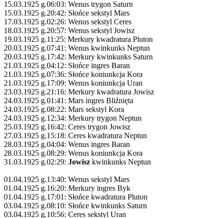
15.03.1925 g.06:03: Wenus trygon Saturn
15.03.1925 g.20:42: Słońce sekstyl Mars
17.03.1925 g.02:26: Wenus sekstyl Ceres
18.03.1925 g.20:57: Wenus sekstyl Jowisz
19.03.1925 g.11:25: Merkury kwadratura Pluton
20.03.1925 g.07:41: Wenus kwinkunks Neptun
20.03.1925 g.17:42: Merkury kwinkunks Saturn
21.03.1925 g.04:12: Słońce ingres Baran
21.03.1925 g.07:36: Słońce koniunkcja Kora
21.03.1925 g.17:09: Wenus koniunkcja Uran
23.03.1925 g.21:16: Merkury kwadratura Jowisz
24.03.1925 g.01:41: Mars ingres Bliźnięta
24.03.1925 g.08:22: Mars sekstyl Kora
24.03.1925 g.12:34: Merkury trygon Neptun
25.03.1925 g.16:42: Ceres trygon Jowisz
27.03.1925 g.15:18: Ceres kwadratura Neptun
28.03.1925 g.04:04: Wenus ingres Baran
28.03.1925 g.08:29: Wenus koniunkcja Kora
31.03.1925 g.02:29:
Jowisz
kwinkunks Neptun
01.04.1925 g.13:40: Wenus sekstyl Mars
01.04.1925 g.16:20: Merkury ingres Byk
01.04.1925 g.17:01: Słońce kwadratura Pluton
03.04.1925 g.08:10: Słońce kwinkunks Saturn
03.04.1925 g.10:56: Ceres sekstyl Uran