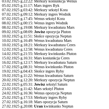
03.02.1925 g.22:22: Merkury koniunkcja Wenus
05.02.1925 g.11:17: Mars ingres Byk
07.02.1925 g.03:42: Merkury sekstyl Kora
07.02.1925 g.09:12: Merkury ingres Wodnik
07.02.1925 g.17:45: Wenus sekstyl Kora
08.02.1925 g.00:15: Wenus ingres Wodnik
08.02.1925 g.19:08: Merkury kwadratura Mars
09.02.1925 g.08:09:
Jowisz
opozycja Pluton
10.02.1925 g.11:51: Słońce opozycja Neptun
10.02.1925 g.16:49: Wenus kwadratura Mars
10.02.1925 g.18:21: Merkury kwadratura Ceres
12.02.1925 g.12:58: Wenus kwadratura Ceres
14.02.1925 g.21:55: Merkury kwinkunks Pluton
15.02.1925 g.16:31: Mars koniunkcja Ceres
16.02.1925 g.12:17: Merkury kwadratura Saturn
17.02.1925 g.08:31: Wenus kwinkunks Pluton
19.02.1925 g.04:43: Słońce ingres Ryby
19.02.1925 g.11:22: Wenus kwadratura Saturn
20.02.1925 g.12:20: Merkury opozycja Neptun
22.02.1925 g.05:31:
Jowisz
sekstyl Saturn
23.02.1925 g.11:42: Mars sekstyl Pluton
24.02.1925 g.16:36: Wenus opozycja Neptun
25.02.1925 g.17:53: Merkury ingres Ryby
27.02.1925 g.16:18: Mars opozycja Saturn
27.02.1925 g.20:08:
Uran
kwinkunks Neptun