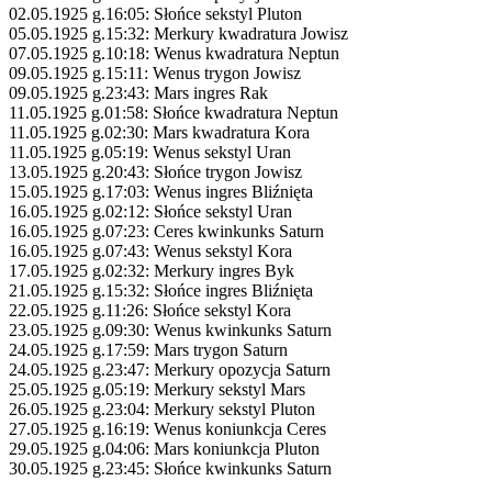
02.05.1925 g.16:05: Słońce sekstyl Pluton
05.05.1925 g.15:32: Merkury kwadratura Jowisz
07.05.1925 g.10:18: Wenus kwadratura Neptun
09.05.1925 g.15:11: Wenus trygon Jowisz
09.05.1925 g.23:43: Mars ingres Rak
11.05.1925 g.01:58: Słońce kwadratura Neptun
11.05.1925 g.02:30: Mars kwadratura Kora
11.05.1925 g.05:19: Wenus sekstyl Uran
13.05.1925 g.20:43: Słońce trygon Jowisz
15.05.1925 g.17:03: Wenus ingres Bliźnięta
16.05.1925 g.02:12: Słońce sekstyl Uran
16.05.1925 g.07:23: Ceres kwinkunks Saturn
16.05.1925 g.07:43: Wenus sekstyl Kora
17.05.1925 g.02:32: Merkury ingres Byk
21.05.1925 g.15:32: Słońce ingres Bliźnięta
22.05.1925 g.11:26: Słońce sekstyl Kora
23.05.1925 g.09:30: Wenus kwinkunks Saturn
24.05.1925 g.17:59: Mars trygon Saturn
24.05.1925 g.23:47: Merkury opozycja Saturn
25.05.1925 g.05:19: Merkury sekstyl Mars
26.05.1925 g.23:04: Merkury sekstyl Pluton
27.05.1925 g.16:19: Wenus koniunkcja Ceres
29.05.1925 g.04:06: Mars koniunkcja Pluton
30.05.1925 g.23:45: Słońce kwinkunks Saturn