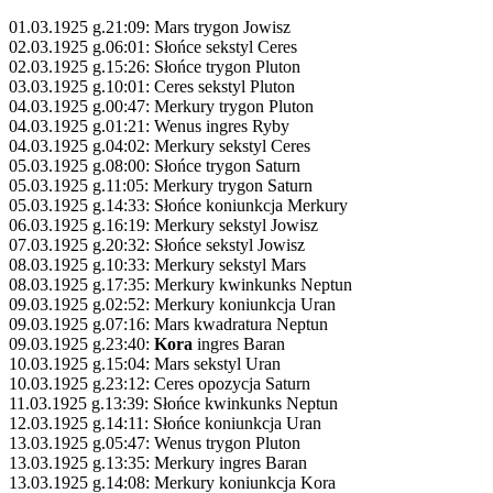
01.03.1925 g.21:09: Mars trygon Jowisz
02.03.1925 g.06:01: Słońce sekstyl Ceres
02.03.1925 g.15:26: Słońce trygon Pluton
03.03.1925 g.10:01: Ceres sekstyl Pluton
04.03.1925 g.00:47: Merkury trygon Pluton
04.03.1925 g.01:21: Wenus ingres Ryby
04.03.1925 g.04:02: Merkury sekstyl Ceres
05.03.1925 g.08:00: Słońce trygon Saturn
05.03.1925 g.11:05: Merkury trygon Saturn
05.03.1925 g.14:33: Słońce koniunkcja Merkury
06.03.1925 g.16:19: Merkury sekstyl Jowisz
07.03.1925 g.20:32: Słońce sekstyl Jowisz
08.03.1925 g.10:33: Merkury sekstyl Mars
08.03.1925 g.17:35: Merkury kwinkunks Neptun
09.03.1925 g.02:52: Merkury koniunkcja Uran
09.03.1925 g.07:16: Mars kwadratura Neptun
09.03.1925 g.23:40:
Kora
ingres Baran
10.03.1925 g.15:04: Mars sekstyl Uran
10.03.1925 g.23:12: Ceres opozycja Saturn
11.03.1925 g.13:39: Słońce kwinkunks Neptun
12.03.1925 g.14:11: Słońce koniunkcja Uran
13.03.1925 g.05:47: Wenus trygon Pluton
13.03.1925 g.13:35: Merkury ingres Baran
13.03.1925 g.14:08: Merkury koniunkcja Kora