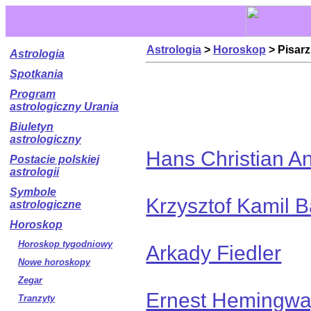
Astrologia
>
Horoskop
> Pisarz
Astrologia
Spotkania
Program
astrologiczny Urania
Biuletyn
astrologiczny
Hans Christian A
Postacie polskiej
astrologii
Symbole
Krzysztof Kamil 
astrologiczne
Horoskop
Horoskop tygodniowy
Arkady Fiedler
Nowe horoskopy
Zegar
Ernest Hemingw
Tranzyty