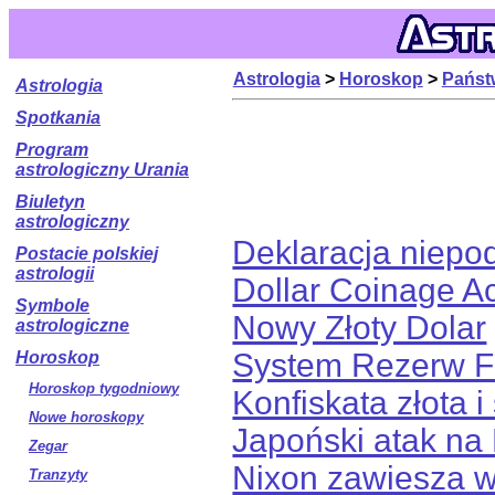
Astrologia
>
Horoskop
>
Państ
Astrologia
Spotkania
Program
astrologiczny Urania
Biuletyn
astrologiczny
Deklaracja niepod
Postacie polskiej
astrologii
Dollar Coinage Ac
Symbole
Nowy Złoty Dolar
astrologiczne
System Rezerw F
Horoskop
Horoskop tygodniowy
Konfiskata złota 
Nowe horoskopy
Japoński atak na
Zegar
Nixon zawiesza w
Tranzyty