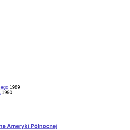
iego
1989
c
1990
ne Ameryki Północnej