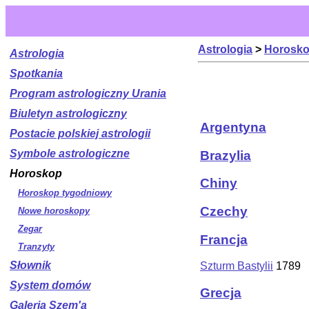
Astrologia
>
Horosk
Astrologia
Spotkania
Program astrologiczny Urania
Biuletyn astrologiczny
Argentyna
Postacie polskiej astrologii
Symbole astrologiczne
Brazylia
Horoskop
Chiny
Horoskop tygodniowy
Czechy
Nowe horoskopy
Zegar
Francja
Tranzyty
Słownik
Szturm Bastylii
1789
System domów
Grecja
Galeria Szem'a