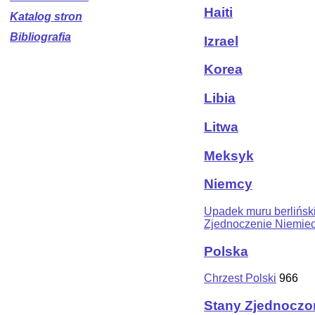
Haiti
Katalog stron
Bibliografia
Izrael
Korea
Libia
Litwa
Meksyk
Niemcy
Upadek muru berlińsk
Zjednoczenie Niemie
Polska
Chrzest Polski
966
Stany Zjednoczo