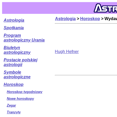
Astrologia
>
Horoskop
> Wyda
Astrologia
Spotkania
Program
astrologiczny Urania
Biuletyn
Hugh Hefner
astrologiczny
Postacie polskiej
astrologii
Symbole
astrologiczne
Horoskop
Horoskop tygodniowy
Nowe horoskopy
Zegar
Tranzyty