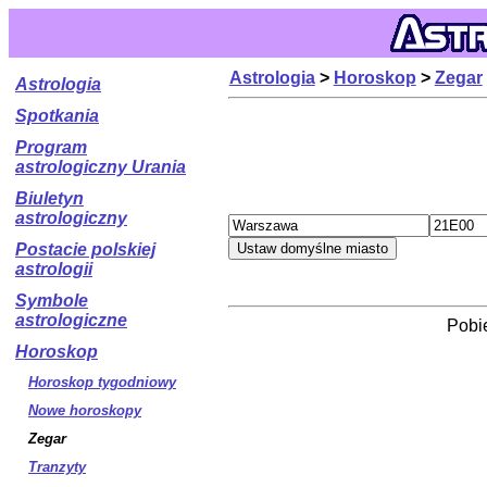
Astrologia
>
Horoskop
>
Zegar
Astrologia
Spotkania
Program
astrologiczny Urania
Biuletyn
astrologiczny
Postacie polskiej
astrologii
Symbole
astrologiczne
Pobie
Horoskop
Horoskop tygodniowy
Nowe horoskopy
Zegar
Tranzyty