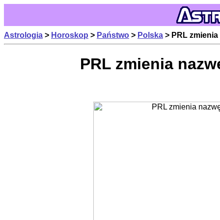
Astrologia
>
Horoskop
>
Państwo
>
Polska
> PRL zmienia
PRL zmienia nazw