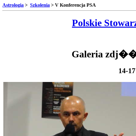
Astrologia
>
Szkolenia
> V Konferencja PSA
Polskie Stowarz
Galeria zdj��
14-17